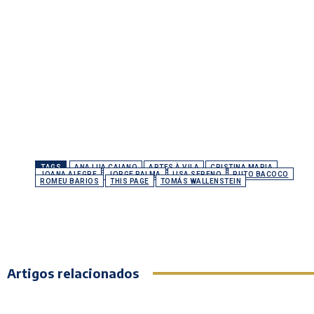
TAGS
ANA LUA CAIANO
ARTES À VILA
CRISTINA MARIA
JOANA ALEGRE
JORGE PALMA
LISA SERENO
PUTO BACOCO
ROMEU BARIOS
THIS PAGE
TOMÁS WALLENSTEIN
Artigos relacionados