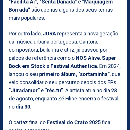
“Facilita Aí”, “Senta Danada” e “Maquiagem
Borrada”
são apenas alguns dos seus temas
mais populares.
Por outro lado,
JÜRA
representa a nova geração
da música urbana portuguesa. Cantora,
compositora, bailarina e atriz, já passou por
palcos de referência como o
NOS Alive
,
Super
Bock em Stock
e
Festival Authentica
. Em 2024,
lançou o seu
primeiro álbum, “sortaminha”
, que
veio consolidar o seu percurso depois dos EPs
“Jüradamor”
e
“rés.tu”
. A artista atua no dia
28
de agosto
, enquanto Zé Filipe encerra o festival,
no
dia 30
.
O cartaz final do
Festival do Crato 2025
fica