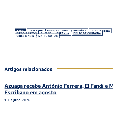
TAGS
CAYETANO
CAYETANO RIVERA ORDOÑEZ
CONSTANTINA
DIEGO BASTOS
EL FANDI
ESPANHA
FINITO DE CÓRDOBA
GINÉS MARIN
MARIO SOTOS
Artigos relacionados
Azuaga recebe António Ferrera, El Fandi e 
Escribano em agosto
13 De Julho, 2026