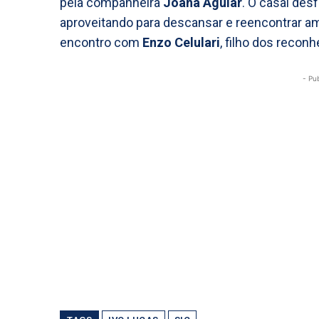
pela companheira
Joana Aguiar
. O casal des
aproveitando para descansar e reencontrar am
encontro com
Enzo Celulari
, filho dos recon
- Pu