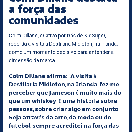
a força das
comunidades
Colm Dillane, criativo por trás de KidSuper,
recorda a visita à Destilaria Midleton, na Irlanda,
como um momento decisivo para entender a
dimensão da marca.
𝗖𝗼𝗹𝗺 𝗗𝗶𝗹𝗹𝗮𝗻𝗲 𝗮𝗳𝗶𝗿𝗺𝗮: “𝗔 𝘃𝗶𝘀𝗶𝘁𝗮 à
𝗗𝗲𝘀𝘁𝗶𝗹𝗮𝗿𝗶𝗮 𝗠𝗶𝗱𝗹𝗲𝘁𝗼𝗻, 𝗻𝗮 𝗜𝗿𝗹𝗮𝗻𝗱𝗮, 𝗳𝗲𝘇-𝗺𝗲
𝗽𝗲𝗿𝗰𝗲𝗯𝗲𝗿 𝗾𝘂𝗲 𝗝𝗮𝗺𝗲𝘀𝗼𝗻 é 𝗺𝘂𝗶𝘁𝗼 𝗺𝗮𝗶𝘀 𝗱𝗼
𝗾𝘂𝗲 𝘂𝗺 𝘄𝗵𝗶𝘀𝗸𝗲𝘆. É 𝘂𝗺𝗮 𝗵𝗶𝘀𝘁ó𝗿𝗶𝗮 𝘀𝗼𝗯𝗿𝗲
𝗽𝗲𝘀𝘀𝗼𝗮𝘀, 𝘀𝗼𝗯𝗿𝗲 𝗰𝗿𝗶𝗮𝗿 𝗮𝗹𝗴𝗼 𝗲𝗺 𝗰𝗼𝗻𝗷𝘂𝗻𝘁𝗼.
𝗦𝗲𝗷𝗮 𝗮𝘁𝗿𝗮𝘃é𝘀 𝗱𝗮 𝗮𝗿𝘁𝗲, 𝗱𝗮 𝗺𝗼𝗱𝗮 𝗼𝘂 𝗱𝗼
𝗳𝘂𝘁𝗲𝗯𝗼𝗹, 𝘀𝗲𝗺𝗽𝗿𝗲 𝗮𝗰𝗿𝗲𝗱𝗶𝘁𝗲𝗶 𝗻𝗮 𝗳𝗼𝗿ç𝗮 𝗱𝗮𝘀