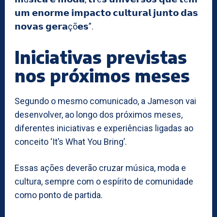
𝘂𝗺 𝗲𝗻𝗼𝗿𝗺𝗲 𝗶𝗺𝗽𝗮𝗰𝘁𝗼 𝗰𝘂𝗹𝘁𝘂𝗿𝗮𝗹 𝗷𝘂𝗻𝘁𝗼 𝗱𝗮𝘀
𝗻𝗼𝘃𝗮𝘀 𝗴𝗲𝗿𝗮çõ𝗲𝘀”.
Iniciativas previstas
nos próximos meses
Segundo o mesmo comunicado, a Jameson vai
desenvolver, ao longo dos próximos meses,
diferentes iniciativas e experiências ligadas ao
conceito ‘It’s What You Bring’.
Essas ações deverão cruzar música, moda e
cultura, sempre com o espírito de comunidade
como ponto de partida.