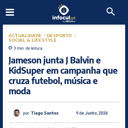
ACTUALIDADE
DESPORTO
SOCIAL & LIFESTYLE
3
min.
de leitura
Jameson junta J Balvin e
KidSuper em campanha que
cruza futebol, música e
moda
por
Tiago Santos
9 de Junho, 2026