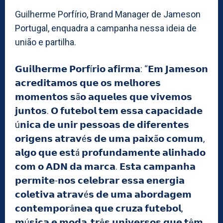
Guilherme Porfírio, Brand Manager de Jameson
Portugal, enquadra a campanha nessa ideia de
união e partilha.
𝗚𝘂𝗶𝗹𝗵𝗲𝗿𝗺𝗲 𝗣𝗼𝗿𝗳í𝗿𝗶𝗼 𝗮𝗳𝗶𝗿𝗺𝗮: “𝗘𝗺 𝗝𝗮𝗺𝗲𝘀𝗼𝗻
𝗮𝗰𝗿𝗲𝗱𝗶𝘁𝗮𝗺𝗼𝘀 𝗾𝘂𝗲 𝗼𝘀 𝗺𝗲𝗹𝗵𝗼𝗿𝗲𝘀
𝗺𝗼𝗺𝗲𝗻𝘁𝗼𝘀 𝘀ã𝗼 𝗮𝗾𝘂𝗲𝗹𝗲𝘀 𝗾𝘂𝗲 𝘃𝗶𝘃𝗲𝗺𝗼𝘀
𝗷𝘂𝗻𝘁𝗼𝘀. 𝗢 𝗳𝘂𝘁𝗲𝗯𝗼𝗹 𝘁𝗲𝗺 𝗲𝘀𝘀𝗮 𝗰𝗮𝗽𝗮𝗰𝗶𝗱𝗮𝗱𝗲
ú𝗻𝗶𝗰𝗮 𝗱𝗲 𝘂𝗻𝗶𝗿 𝗽𝗲𝘀𝘀𝗼𝗮𝘀 𝗱𝗲 𝗱𝗶𝗳𝗲𝗿𝗲𝗻𝘁𝗲𝘀
𝗼𝗿𝗶𝗴𝗲𝗻𝘀 𝗮𝘁𝗿𝗮𝘃é𝘀 𝗱𝗲 𝘂𝗺𝗮 𝗽𝗮𝗶𝘅ã𝗼 𝗰𝗼𝗺𝘂𝗺,
𝗮𝗹𝗴𝗼 𝗾𝘂𝗲 𝗲𝘀𝘁á 𝗽𝗿𝗼𝗳𝘂𝗻𝗱𝗮𝗺𝗲𝗻𝘁𝗲 𝗮𝗹𝗶𝗻𝗵𝗮𝗱𝗼
𝗰𝗼𝗺 𝗼 𝗔𝗗𝗡 𝗱𝗮 𝗺𝗮𝗿𝗰𝗮. 𝗘𝘀𝘁𝗮 𝗰𝗮𝗺𝗽𝗮𝗻𝗵𝗮
𝗽𝗲𝗿𝗺𝗶𝘁𝗲-𝗻𝗼𝘀 𝗰𝗲𝗹𝗲𝗯𝗿𝗮𝗿 𝗲𝘀𝘀𝗮 𝗲𝗻𝗲𝗿𝗴𝗶𝗮
𝗰𝗼𝗹𝗲𝘁𝗶𝘃𝗮 𝗮𝘁𝗿𝗮𝘃é𝘀 𝗱𝗲 𝘂𝗺𝗮 𝗮𝗯𝗼𝗿𝗱𝗮𝗴𝗲𝗺
𝗰𝗼𝗻𝘁𝗲𝗺𝗽𝗼𝗿â𝗻𝗲𝗮 𝗾𝘂𝗲 𝗰𝗿𝘂𝘇𝗮 𝗳𝘂𝘁𝗲𝗯𝗼𝗹,
𝗺ú𝘀𝗶𝗰𝗮 𝗲 𝗺𝗼𝗱𝗮, 𝘁𝗿ê𝘀 𝘂𝗻𝗶𝘃𝗲𝗿𝘀𝗼𝘀 𝗾𝘂𝗲 𝘁ê𝗺