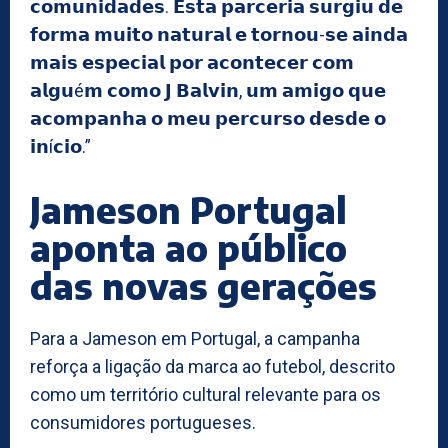
𝗰𝗼𝗺𝘂𝗻𝗶𝗱𝗮𝗱𝗲𝘀. 𝗘𝘀𝘁𝗮 𝗽𝗮𝗿𝗰𝗲𝗿𝗶𝗮 𝘀𝘂𝗿𝗴𝗶𝘂 𝗱𝗲
𝗳𝗼𝗿𝗺𝗮 𝗺𝘂𝗶𝘁𝗼 𝗻𝗮𝘁𝘂𝗿𝗮𝗹 𝗲 𝘁𝗼𝗿𝗻𝗼𝘂-𝘀𝗲 𝗮𝗶𝗻𝗱𝗮
𝗺𝗮𝗶𝘀 𝗲𝘀𝗽𝗲𝗰𝗶𝗮𝗹 𝗽𝗼𝗿 𝗮𝗰𝗼𝗻𝘁𝗲𝗰𝗲𝗿 𝗰𝗼𝗺
𝗮𝗹𝗴𝘂é𝗺 𝗰𝗼𝗺𝗼 𝗝 𝗕𝗮𝗹𝘃𝗶𝗻, 𝘂𝗺 𝗮𝗺𝗶𝗴𝗼 𝗾𝘂𝗲
𝗮𝗰𝗼𝗺𝗽𝗮𝗻𝗵𝗮 𝗼 𝗺𝗲𝘂 𝗽𝗲𝗿𝗰𝘂𝗿𝘀𝗼 𝗱𝗲𝘀𝗱𝗲 𝗼
𝗶𝗻í𝗰𝗶𝗼.”
Jameson Portugal
aponta ao público
das novas gerações
Para a Jameson em Portugal, a campanha
reforça a ligação da marca ao futebol, descrito
como um território cultural relevante para os
consumidores portugueses.