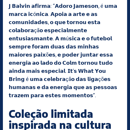
𝗝 𝗕𝗮𝗹𝘃𝗶𝗻 𝗮𝗳𝗶𝗿𝗺𝗮: “𝗔𝗱𝗼𝗿𝗼 𝗝𝗮𝗺𝗲𝘀𝗼𝗻, é 𝘂𝗺𝗮
𝗺𝗮𝗿𝗰𝗮 𝗶𝗰ó𝗻𝗶𝗰𝗮. 𝗔𝗽𝗼𝗶𝗮 𝗮 𝗮𝗿𝘁𝗲 𝗲 𝗮𝘀
𝗰𝗼𝗺𝘂𝗻𝗶𝗱𝗮𝗱𝗲𝘀, 𝗼 𝗾𝘂𝗲 𝘁𝗼𝗿𝗻𝗼𝘂 𝗲𝘀𝘁𝗮
𝗰𝗼𝗹𝗮𝗯𝗼𝗿𝗮çã𝗼 𝗲𝘀𝗽𝗲𝗰𝗶𝗮𝗹𝗺𝗲𝗻𝘁𝗲
𝗲𝗻𝘁𝘂𝘀𝗶𝗮𝘀𝗺𝗮𝗻𝘁𝗲. 𝗔 𝗺ú𝘀𝗶𝗰𝗮 𝗲 𝗼 𝗳𝘂𝘁𝗲𝗯𝗼𝗹
𝘀𝗲𝗺𝗽𝗿𝗲 𝗳𝗼𝗿𝗮𝗺 𝗱𝘂𝗮𝘀 𝗱𝗮𝘀 𝗺𝗶𝗻𝗵𝗮𝘀
𝗺𝗮𝗶𝗼𝗿𝗲𝘀 𝗽𝗮𝗶𝘅õ𝗲𝘀, 𝗲 𝗽𝗼𝗱𝗲𝗿 𝗷𝘂𝗻𝘁𝗮𝗿 𝗲𝘀𝘀𝗮
𝗲𝗻𝗲𝗿𝗴𝗶𝗮 𝗮𝗼 𝗹𝗮𝗱𝗼 𝗱𝗼 𝗖𝗼𝗹𝗺 𝘁𝗼𝗿𝗻𝗼𝘂 𝘁𝘂𝗱𝗼
𝗮𝗶𝗻𝗱𝗮 𝗺𝗮𝗶𝘀 𝗲𝘀𝗽𝗲𝗰𝗶𝗮𝗹. 𝗜𝘁’𝘀 𝗪𝗵𝗮𝘁 𝗬𝗼𝘂
𝗕𝗿𝗶𝗻𝗴 é 𝘂𝗺𝗮 𝗰𝗲𝗹𝗲𝗯𝗿𝗮çã𝗼 𝗱𝗮𝘀 𝗹𝗶𝗴𝗮çõ𝗲𝘀
𝗵𝘂𝗺𝗮𝗻𝗮𝘀 𝗲 𝗱𝗮 𝗲𝗻𝗲𝗿𝗴𝗶𝗮 𝗾𝘂𝗲 𝗮𝘀 𝗽𝗲𝘀𝘀𝗼𝗮𝘀
𝘁𝗿𝗮𝘇𝗲𝗺 𝗽𝗮𝗿𝗮 𝗲𝘀𝘁𝗲𝘀 𝗺𝗼𝗺𝗲𝗻𝘁𝗼𝘀”.
Coleção limitada
inspirada na cultura