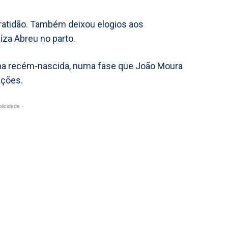
gratidão. Também deixou elogios aos
za Abreu no parto.
filha recém-nascida, numa fase que João Moura
ações.
blicidade -