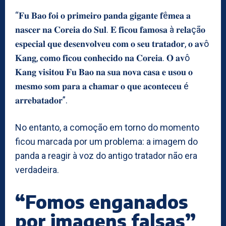
“𝐅𝐮 𝐁𝐚𝐨 𝐟𝐨𝐢 𝐨 𝐩𝐫𝐢𝐦𝐞𝐢𝐫𝐨 𝐩𝐚𝐧𝐝𝐚 𝐠𝐢𝐠𝐚𝐧𝐭𝐞 𝐟ê𝐦𝐞𝐚 𝐚
𝐧𝐚𝐬𝐜𝐞𝐫 𝐧𝐚 𝐂𝐨𝐫𝐞𝐢𝐚 𝐝𝐨 𝐒𝐮𝐥. 𝐄 𝐟𝐢𝐜𝐨𝐮 𝐟𝐚𝐦𝐨𝐬𝐚 à 𝐫𝐞𝐥𝐚çã𝐨
𝐞𝐬𝐩𝐞𝐜𝐢𝐚𝐥 𝐪𝐮𝐞 𝐝𝐞𝐬𝐞𝐧𝐯𝐨𝐥𝐯𝐞𝐮 𝐜𝐨𝐦 𝐨 𝐬𝐞𝐮 𝐭𝐫𝐚𝐭𝐚𝐝𝐨𝐫, 𝐨 𝐚𝐯ô
𝐊𝐚𝐧𝐠, 𝐜𝐨𝐦𝐨 𝐟𝐢𝐜𝐨𝐮 𝐜𝐨𝐧𝐡𝐞𝐜𝐢𝐝𝐨 𝐧𝐚 𝐂𝐨𝐫𝐞𝐢𝐚. 𝐎 𝐚𝐯ô
𝐊𝐚𝐧𝐠 𝐯𝐢𝐬𝐢𝐭𝐨𝐮 𝐅𝐮 𝐁𝐚𝐨 𝐧𝐚 𝐬𝐮𝐚 𝐧𝐨𝐯𝐚 𝐜𝐚𝐬𝐚 𝐞 𝐮𝐬𝐨𝐮 𝐨
𝐦𝐞𝐬𝐦𝐨 𝐬𝐨𝐦 𝐩𝐚𝐫𝐚 𝐚 𝐜𝐡𝐚𝐦𝐚𝐫 𝐨 𝐪𝐮𝐞 𝐚𝐜𝐨𝐧𝐭𝐞𝐜𝐞𝐮 é
𝐚𝐫𝐫𝐞𝐛𝐚𝐭𝐚𝐝𝐨𝐫”.
No entanto, a comoção em torno do momento
ficou marcada por um problema: a imagem do
panda a reagir à voz do antigo tratador não era
verdadeira.
“Fomos enganados
por imagens falsas”