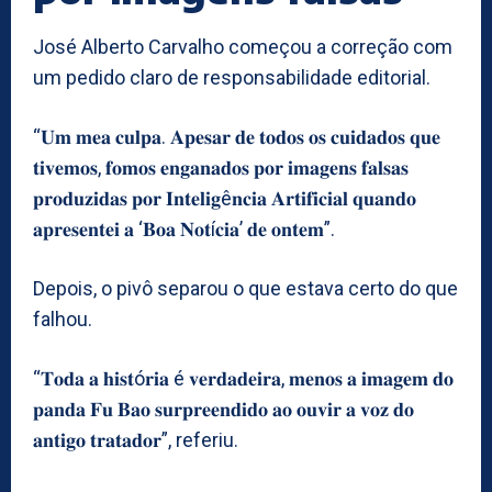
José Alberto Carvalho começou a correção com
um pedido claro de responsabilidade editorial.
“𝐔𝐦 𝐦𝐞𝐚 𝐜𝐮𝐥𝐩𝐚. 𝐀𝐩𝐞𝐬𝐚𝐫 𝐝𝐞 𝐭𝐨𝐝𝐨𝐬 𝐨𝐬 𝐜𝐮𝐢𝐝𝐚𝐝𝐨𝐬 𝐪𝐮𝐞
𝐭𝐢𝐯𝐞𝐦𝐨𝐬, 𝐟𝐨𝐦𝐨𝐬 𝐞𝐧𝐠𝐚𝐧𝐚𝐝𝐨𝐬 𝐩𝐨𝐫 𝐢𝐦𝐚𝐠𝐞𝐧𝐬 𝐟𝐚𝐥𝐬𝐚𝐬
𝐩𝐫𝐨𝐝𝐮𝐳𝐢𝐝𝐚𝐬 𝐩𝐨𝐫 𝐈𝐧𝐭𝐞𝐥𝐢𝐠ê𝐧𝐜𝐢𝐚 𝐀𝐫𝐭𝐢𝐟𝐢𝐜𝐢𝐚𝐥 𝐪𝐮𝐚𝐧𝐝𝐨
𝐚𝐩𝐫𝐞𝐬𝐞𝐧𝐭𝐞𝐢 𝐚 ‘𝐁𝐨𝐚 𝐍𝐨𝐭í𝐜𝐢𝐚’ 𝐝𝐞 𝐨𝐧𝐭𝐞𝐦”.
Depois, o pivô separou o que estava certo do que
falhou.
“𝐓𝐨𝐝𝐚 𝐚 𝐡𝐢𝐬𝐭ó𝐫𝐢𝐚 é 𝐯𝐞𝐫𝐝𝐚𝐝𝐞𝐢𝐫𝐚, 𝐦𝐞𝐧𝐨𝐬 𝐚 𝐢𝐦𝐚𝐠𝐞𝐦 𝐝𝐨
𝐩𝐚𝐧𝐝𝐚 𝐅𝐮 𝐁𝐚𝐨 𝐬𝐮𝐫𝐩𝐫𝐞𝐞𝐧𝐝𝐢𝐝𝐨 𝐚𝐨 𝐨𝐮𝐯𝐢𝐫 𝐚 𝐯𝐨𝐳 𝐝𝐨
𝐚𝐧𝐭𝐢𝐠𝐨 𝐭𝐫𝐚𝐭𝐚𝐝𝐨𝐫”, referiu.