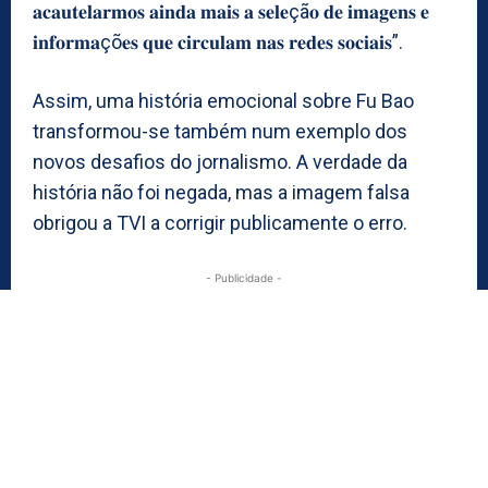
𝐚𝐜𝐚𝐮𝐭𝐞𝐥𝐚𝐫𝐦𝐨𝐬 𝐚𝐢𝐧𝐝𝐚 𝐦𝐚𝐢𝐬 𝐚 𝐬𝐞𝐥𝐞çã𝐨 𝐝𝐞 𝐢𝐦𝐚𝐠𝐞𝐧𝐬 𝐞
𝐢𝐧𝐟𝐨𝐫𝐦𝐚çõ𝐞𝐬 𝐪𝐮𝐞 𝐜𝐢𝐫𝐜𝐮𝐥𝐚𝐦 𝐧𝐚𝐬 𝐫𝐞𝐝𝐞𝐬 𝐬𝐨𝐜𝐢𝐚𝐢𝐬”.
Assim, uma história emocional sobre Fu Bao
transformou-se também num exemplo dos
novos desafios do jornalismo. A verdade da
história não foi negada, mas a imagem falsa
obrigou a TVI a corrigir publicamente o erro.
- Publicidade -