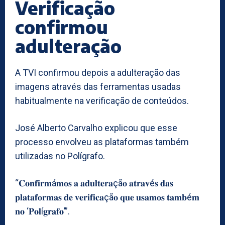
Verificação
confirmou
adulteração
A TVI confirmou depois a adulteração das
imagens através das ferramentas usadas
habitualmente na verificação de conteúdos.
José Alberto Carvalho explicou que esse
processo envolveu as plataformas também
utilizadas no Polígrafo.
“𝐂𝐨𝐧𝐟𝐢𝐫𝐦á𝐦𝐨𝐬 𝐚 𝐚𝐝𝐮𝐥𝐭𝐞𝐫𝐚çã𝐨 𝐚𝐭𝐫𝐚𝐯é𝐬 𝐝𝐚𝐬
𝐩𝐥𝐚𝐭𝐚𝐟𝐨𝐫𝐦𝐚𝐬 𝐝𝐞 𝐯𝐞𝐫𝐢𝐟𝐢𝐜𝐚çã𝐨 𝐪𝐮𝐞 𝐮𝐬𝐚𝐦𝐨𝐬 𝐭𝐚𝐦𝐛é𝐦
𝐧𝐨 ‘𝐏𝐨𝐥í𝐠𝐫𝐚𝐟𝐨’”.