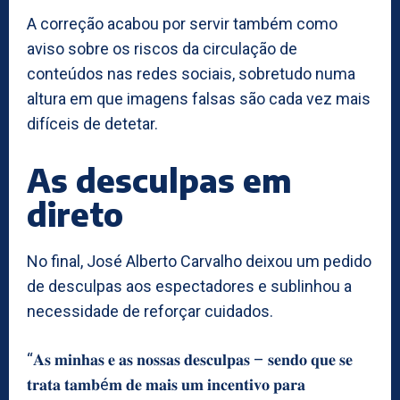
A correção acabou por servir também como
aviso sobre os riscos da circulação de
conteúdos nas redes sociais, sobretudo numa
altura em que imagens falsas são cada vez mais
difíceis de detetar.
As desculpas em
direto
No final, José Alberto Carvalho deixou um pedido
de desculpas aos espectadores e sublinhou a
necessidade de reforçar cuidados.
“𝐀𝐬 𝐦𝐢𝐧𝐡𝐚𝐬 𝐞 𝐚𝐬 𝐧𝐨𝐬𝐬𝐚𝐬 𝐝𝐞𝐬𝐜𝐮𝐥𝐩𝐚𝐬 – 𝐬𝐞𝐧𝐝𝐨 𝐪𝐮𝐞 𝐬𝐞
𝐭𝐫𝐚𝐭𝐚 𝐭𝐚𝐦𝐛é𝐦 𝐝𝐞 𝐦𝐚𝐢𝐬 𝐮𝐦 𝐢𝐧𝐜𝐞𝐧𝐭𝐢𝐯𝐨 𝐩𝐚𝐫𝐚