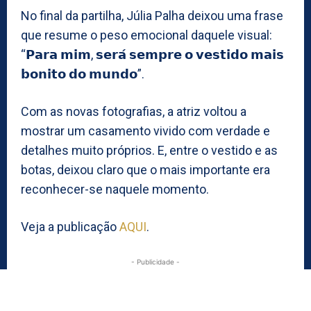
No final da partilha, Júlia Palha deixou uma frase
que resume o peso emocional daquele visual:
“𝗣𝗮𝗿𝗮 𝗺𝗶𝗺, 𝘀𝗲𝗿𝗮́ 𝘀𝗲𝗺𝗽𝗿𝗲 𝗼 𝘃𝗲𝘀𝘁𝗶𝗱𝗼 𝗺𝗮𝗶𝘀
𝗯𝗼𝗻𝗶𝘁𝗼 𝗱𝗼 𝗺𝘂𝗻𝗱𝗼”.
Com as novas fotografias, a atriz voltou a
mostrar um casamento vivido com verdade e
detalhes muito próprios. E, entre o vestido e as
botas, deixou claro que o mais importante era
reconhecer-se naquele momento.
Veja a publicação
AQUI
.
- Publicidade -