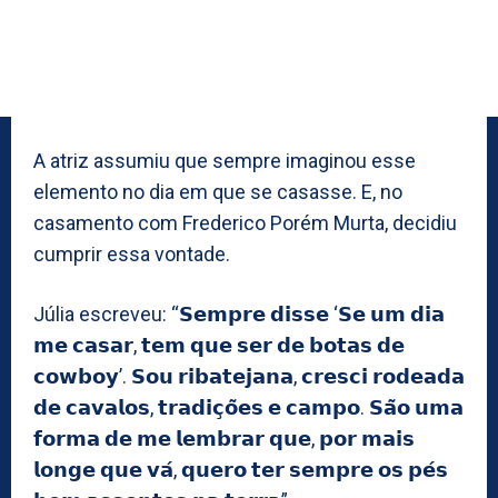
A atriz assumiu que sempre imaginou esse
elemento no dia em que se casasse. E, no
casamento com Frederico Porém Murta, decidiu
cumprir essa vontade.
Júlia escreveu: “𝗦𝗲𝗺𝗽𝗿𝗲 𝗱𝗶𝘀𝘀𝗲 ‘𝗦𝗲 𝘂𝗺 𝗱𝗶𝗮
𝗺𝗲 𝗰𝗮𝘀𝗮𝗿, 𝘁𝗲𝗺 𝗾𝘂𝗲 𝘀𝗲𝗿 𝗱𝗲 𝗯𝗼𝘁𝗮𝘀 𝗱𝗲
𝗰𝗼𝘄𝗯𝗼𝘆’. 𝗦𝗼𝘂 𝗿𝗶𝗯𝗮𝘁𝗲𝗷𝗮𝗻𝗮, 𝗰𝗿𝗲𝘀𝗰𝗶 𝗿𝗼𝗱𝗲𝗮𝗱𝗮
𝗱𝗲 𝗰𝗮𝘃𝗮𝗹𝗼𝘀, 𝘁𝗿𝗮𝗱𝗶𝗰̧𝗼̃𝗲𝘀 𝗲 𝗰𝗮𝗺𝗽𝗼. 𝗦𝗮̃𝗼 𝘂𝗺𝗮
𝗳𝗼𝗿𝗺𝗮 𝗱𝗲 𝗺𝗲 𝗹𝗲𝗺𝗯𝗿𝗮𝗿 𝗾𝘂𝗲, 𝗽𝗼𝗿 𝗺𝗮𝗶𝘀
𝗹𝗼𝗻𝗴𝗲 𝗾𝘂𝗲 𝘃𝗮́, 𝗾𝘂𝗲𝗿𝗼 𝘁𝗲𝗿 𝘀𝗲𝗺𝗽𝗿𝗲 𝗼𝘀 𝗽𝗲́𝘀