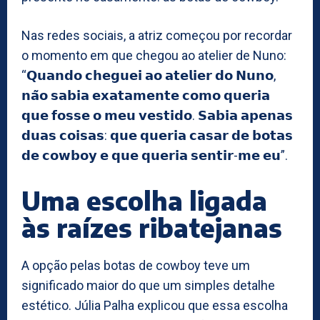
Nas redes sociais, a atriz começou por recordar
o momento em que chegou ao atelier de Nuno:
“𝗤𝘂𝗮𝗻𝗱𝗼 𝗰𝗵𝗲𝗴𝘂𝗲𝗶 𝗮𝗼 𝗮𝘁𝗲𝗹𝗶𝗲𝗿 𝗱𝗼 𝗡𝘂𝗻𝗼,
𝗻𝗮̃𝗼 𝘀𝗮𝗯𝗶𝗮 𝗲𝘅𝗮𝘁𝗮𝗺𝗲𝗻𝘁𝗲 𝗰𝗼𝗺𝗼 𝗾𝘂𝗲𝗿𝗶𝗮
𝗾𝘂𝗲 𝗳𝗼𝘀𝘀𝗲 𝗼 𝗺𝗲𝘂 𝘃𝗲𝘀𝘁𝗶𝗱𝗼. 𝗦𝗮𝗯𝗶𝗮 𝗮𝗽𝗲𝗻𝗮𝘀
𝗱𝘂𝗮𝘀 𝗰𝗼𝗶𝘀𝗮𝘀: 𝗾𝘂𝗲 𝗾𝘂𝗲𝗿𝗶𝗮 𝗰𝗮𝘀𝗮𝗿 𝗱𝗲 𝗯𝗼𝘁𝗮𝘀
𝗱𝗲 𝗰𝗼𝘄𝗯𝗼𝘆 𝗲 𝗾𝘂𝗲 𝗾𝘂𝗲𝗿𝗶𝗮 𝘀𝗲𝗻𝘁𝗶𝗿-𝗺𝗲 𝗲𝘂”.
Uma escolha ligada
às raízes ribatejanas
A opção pelas botas de cowboy teve um
significado maior do que um simples detalhe
estético. Júlia Palha explicou que essa escolha