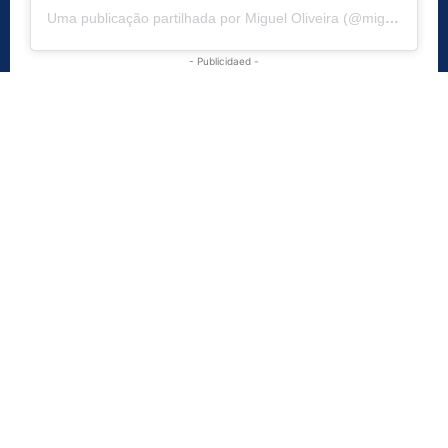
Uma publicação partilhada por Miguel Oliveira (@migueloliveirapadel)
- Publicidaed -