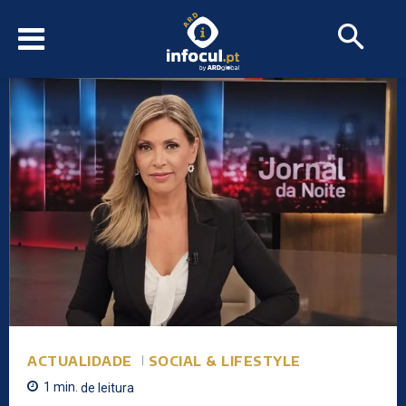
ACTUALIDADE
SOCIAL & LIFESTYLE
1
min.
de leitura