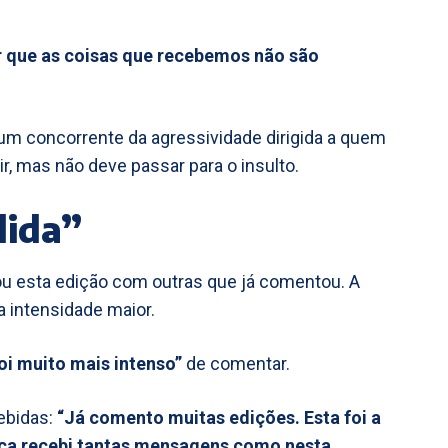
r que as coisas que recebemos não são
um concorrente da agressividade dirigida a quem
tir, mas não deve passar para o insulto.
dida”
u esta edição com outras que já comentou. A
ma intensidade maior.
oi muito mais intenso”
de comentar.
ebidas:
“Já comento muitas edições. Esta foi a
unca recebi tantas mensagens como nesta