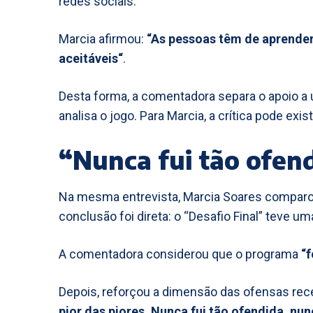
redes sociais.
Marcia afirmou:
“As pessoas têm de aprende
aceitáveis“
.
Desta forma, a comentadora separa o apoio a 
analisa o jogo. Para Marcia, a crítica pode exis
“Nunca fui tão ofen
Na mesma entrevista, Marcia Soares comparo
conclusão foi direta: o “Desafio Final” teve u
A comentadora considerou que o programa
“f
Depois, reforçou a dimensão das ofensas rec
pior das piores. Nunca fui tão ofendida, n