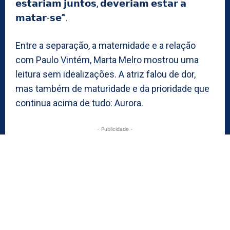
𝗲𝘀𝘁𝗮𝗿𝗶𝗮𝗺 𝗷𝘂𝗻𝘁𝗼𝘀, 𝗱𝗲𝘃𝗲𝗿𝗶𝗮𝗺 𝗲𝘀𝘁𝗮𝗿 𝗮
𝗺𝗮𝘁𝗮𝗿-𝘀𝗲’”.
Entre a separação, a maternidade e a relação
com Paulo Vintém, Marta Melro mostrou uma
leitura sem idealizações. A atriz falou de dor,
mas também de maturidade e da prioridade que
continua acima de tudo: Aurora.
- Publicidade -