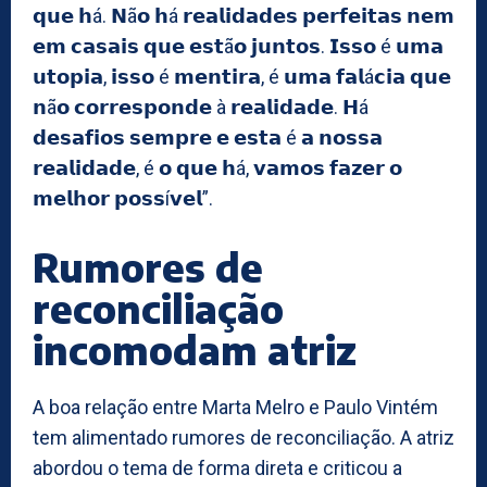
𝗾𝘂𝗲 𝗵á. 𝗡ã𝗼 𝗵á 𝗿𝗲𝗮𝗹𝗶𝗱𝗮𝗱𝗲𝘀 𝗽𝗲𝗿𝗳𝗲𝗶𝘁𝗮𝘀 𝗻𝗲𝗺
𝗲𝗺 𝗰𝗮𝘀𝗮𝗶𝘀 𝗾𝘂𝗲 𝗲𝘀𝘁ã𝗼 𝗷𝘂𝗻𝘁𝗼𝘀. 𝗜𝘀𝘀𝗼 é 𝘂𝗺𝗮
𝘂𝘁𝗼𝗽𝗶𝗮, 𝗶𝘀𝘀𝗼 é 𝗺𝗲𝗻𝘁𝗶𝗿𝗮, é 𝘂𝗺𝗮 𝗳𝗮𝗹á𝗰𝗶𝗮 𝗾𝘂𝗲
𝗻ã𝗼 𝗰𝗼𝗿𝗿𝗲𝘀𝗽𝗼𝗻𝗱𝗲 à 𝗿𝗲𝗮𝗹𝗶𝗱𝗮𝗱𝗲. 𝗛á
𝗱𝗲𝘀𝗮𝗳𝗶𝗼𝘀 𝘀𝗲𝗺𝗽𝗿𝗲 𝗲 𝗲𝘀𝘁𝗮 é 𝗮 𝗻𝗼𝘀𝘀𝗮
𝗿𝗲𝗮𝗹𝗶𝗱𝗮𝗱𝗲, é 𝗼 𝗾𝘂𝗲 𝗵á, 𝘃𝗮𝗺𝗼𝘀 𝗳𝗮𝘇𝗲𝗿 𝗼
𝗺𝗲𝗹𝗵𝗼𝗿 𝗽𝗼𝘀𝘀í𝘃𝗲𝗹”.
Rumores de
reconciliação
incomodam atriz
A boa relação entre Marta Melro e Paulo Vintém
tem alimentado rumores de reconciliação. A atriz
abordou o tema de forma direta e criticou a