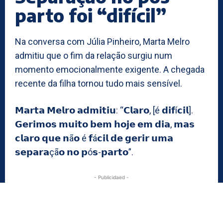
parto foi “difícil”
Na conversa com Júlia Pinheiro, Marta Melro
admitiu que o fim da relação surgiu num
momento emocionalmente exigente. A chegada
recente da filha tornou tudo mais sensível.
𝗠𝗮𝗿𝘁𝗮 𝗠𝗲𝗹𝗿𝗼 𝗮𝗱𝗺𝗶𝘁𝗶𝘂: “𝗖𝗹𝗮𝗿𝗼, [é 𝗱𝗶𝗳í𝗰𝗶𝗹].
𝗚𝗲𝗿𝗶𝗺𝗼𝘀 𝗺𝘂𝗶𝘁𝗼 𝗯𝗲𝗺 𝗵𝗼𝗷𝗲 𝗲𝗺 𝗱𝗶𝗮, 𝗺𝗮𝘀
𝗰𝗹𝗮𝗿𝗼 𝗾𝘂𝗲 𝗻ã𝗼 é 𝗳á𝗰𝗶𝗹 𝗱𝗲 𝗴𝗲𝗿𝗶𝗿 𝘂𝗺𝗮
𝘀𝗲𝗽𝗮𝗿𝗮çã𝗼 𝗻𝗼 𝗽ó𝘀-𝗽𝗮𝗿𝘁𝗼”.
- Publicidaed -