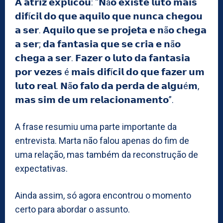
𝗔 𝗮𝘁𝗿𝗶𝘇 𝗲𝘅𝗽𝗹𝗶𝗰𝗼𝘂: “𝗡ã𝗼 𝗲𝘅𝗶𝘀𝘁𝗲 𝗹𝘂𝘁𝗼 𝗺𝗮𝗶𝘀
𝗱𝗶𝗳í𝗰𝗶𝗹 𝗱𝗼 𝗾𝘂𝗲 𝗮𝗾𝘂𝗶𝗹𝗼 𝗾𝘂𝗲 𝗻𝘂𝗻𝗰𝗮 𝗰𝗵𝗲𝗴𝗼𝘂
𝗮 𝘀𝗲𝗿. 𝗔𝗾𝘂𝗶𝗹𝗼 𝗾𝘂𝗲 𝘀𝗲 𝗽𝗿𝗼𝗷𝗲𝘁𝗮 𝗲 𝗻ã𝗼 𝗰𝗵𝗲𝗴𝗮
𝗮 𝘀𝗲𝗿; 𝗱𝗮 𝗳𝗮𝗻𝘁𝗮𝘀𝗶𝗮 𝗾𝘂𝗲 𝘀𝗲 𝗰𝗿𝗶𝗮 𝗲 𝗻ã𝗼
𝗰𝗵𝗲𝗴𝗮 𝗮 𝘀𝗲𝗿. 𝗙𝗮𝘇𝗲𝗿 𝗼 𝗹𝘂𝘁𝗼 𝗱𝗮 𝗳𝗮𝗻𝘁𝗮𝘀𝗶𝗮
𝗽𝗼𝗿 𝘃𝗲𝘇𝗲𝘀 é 𝗺𝗮𝗶𝘀 𝗱𝗶𝗳í𝗰𝗶𝗹 𝗱𝗼 𝗾𝘂𝗲 𝗳𝗮𝘇𝗲𝗿 𝘂𝗺
𝗹𝘂𝘁𝗼 𝗿𝗲𝗮𝗹. 𝗡ã𝗼 𝗳𝗮𝗹𝗼 𝗱𝗮 𝗽𝗲𝗿𝗱𝗮 𝗱𝗲 𝗮𝗹𝗴𝘂é𝗺,
𝗺𝗮𝘀 𝘀𝗶𝗺 𝗱𝗲 𝘂𝗺 𝗿𝗲𝗹𝗮𝗰𝗶𝗼𝗻𝗮𝗺𝗲𝗻𝘁𝗼”.
A frase resumiu uma parte importante da
entrevista. Marta não falou apenas do fim de
uma relação, mas também da reconstrução de
expectativas.
Ainda assim, só agora encontrou o momento
certo para abordar o assunto.