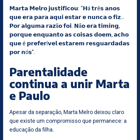
𝗠𝗮𝗿𝘁𝗮 𝗠𝗲𝗹𝗿𝗼 𝗷𝘂𝘀𝘁𝗶𝗳𝗶𝗰𝗼𝘂: “𝗛á 𝘁𝗿ê𝘀 𝗮𝗻𝗼𝘀
𝗾𝘂𝗲 𝗲𝗿𝗮 𝗽𝗮𝗿𝗮 𝗮𝗾𝘂𝗶 𝗲𝘀𝘁𝗮𝗿 𝗲 𝗻𝘂𝗻𝗰𝗮 𝗼 𝗳𝗶𝘇…
𝗣𝗼𝗿 𝗮𝗹𝗴𝘂𝗺𝗮 𝗿𝗮𝘇ã𝗼 𝗳𝗼𝗶. 𝗡ã𝗼 𝗲𝗿𝗮 𝘁𝗶𝗺𝗶𝗻𝗴,
𝗽𝗼𝗿𝗾𝘂𝗲 𝗲𝗻𝗾𝘂𝗮𝗻𝘁𝗼 𝗮𝘀 𝗰𝗼𝗶𝘀𝗮𝘀 𝗱𝗼𝗲𝗺, 𝗮𝗰𝗵𝗼
𝗾𝘂𝗲 é 𝗽𝗿𝗲𝗳𝗲𝗿í𝘃𝗲𝗹 𝗲𝘀𝘁𝗮𝗿𝗲𝗺 𝗿𝗲𝘀𝗴𝘂𝗮𝗿𝗱𝗮𝗱𝗮𝘀
𝗽𝗼𝗿 𝗻ó𝘀”.
Parentalidade
continua a unir Marta
e Paulo
Apesar da separação, Marta Melro deixou claro
que existe um compromisso que permanece: a
educação da filha.