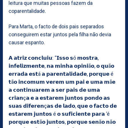
leitura que muitas pessoas fazem da
coparentalidade.
Para Marta, o facto de dois pais separados
conseguirem estar juntos pela filha não devia
causar espanto.
𝗔 𝗮𝘁𝗿𝗶𝘇 𝗰𝗼𝗻𝗰𝗹𝘂𝗶𝘂: “𝗜𝘀𝘀𝗼 𝘀ó 𝗺𝗼𝘀𝘁𝗿𝗮,
𝗶𝗻𝗳𝗲𝗹𝗶𝘇𝗺𝗲𝗻𝘁𝗲, 𝗻𝗮 𝗺𝗶𝗻𝗵𝗮 𝗼𝗽𝗶𝗻𝗶ã𝗼, 𝗼 𝗾𝘂ã𝗼
𝗲𝗿𝗿𝗮𝗱𝗮 𝗲𝘀𝘁á 𝗮 𝗽𝗮𝗿𝗲𝗻𝘁𝗮𝗹𝗶𝗱𝗮𝗱𝗲, 𝗽𝗼𝗿𝗾𝘂𝗲 é
𝘁ã𝗼 𝗶𝗻𝗰𝗼𝗺𝘂𝗺 𝘃𝗲𝗿𝗲𝗺 𝘂𝗺 𝗽𝗮𝗶 𝗲 𝘂𝗺𝗮 𝗺ã𝗲
𝗮 𝗰𝗼𝗻𝘁𝗶𝗻𝘂𝗮𝗿𝗲𝗺 𝗮 𝘀𝗲𝗿 𝗽𝗮𝗶𝘀 𝗱𝗲 𝘂𝗺𝗮
𝗰𝗿𝗶𝗮𝗻ç𝗮 𝗲 𝗮 𝗲𝘀𝘁𝗮𝗿𝗲𝗺 𝗷𝘂𝗻𝘁𝗼𝘀 𝗽𝗼𝗻𝗱𝗼 𝗮𝘀
𝘀𝘂𝗮𝘀 𝗱𝗶𝗳𝗲𝗿𝗲𝗻ç𝗮𝘀 𝗱𝗲 𝗹𝗮𝗱𝗼, 𝗾𝘂𝗲 𝗼 𝗳𝗮𝗰𝘁𝗼 𝗱𝗲
𝗲𝘀𝘁𝗮𝗿𝗲𝗺 𝗷𝘂𝗻𝘁𝗼𝘀 é 𝗼 𝘀𝘂𝗳𝗶𝗰𝗶𝗲𝗻𝘁𝗲 𝗽𝗮𝗿𝗮 ‘é
𝗽𝗼𝗿𝗾𝘂𝗲 𝗲𝘀𝘁ã𝗼 𝗷𝘂𝗻𝘁𝗼𝘀, 𝗽𝗼𝗿𝗾𝘂𝗲 𝘀𝗲𝗻ã𝗼 𝗻ã𝗼