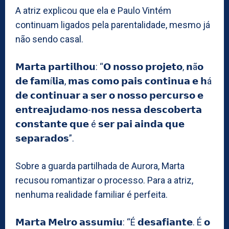
A atriz explicou que ela e Paulo Vintém
continuam ligados pela parentalidade, mesmo já
não sendo casal.
𝗠𝗮𝗿𝘁𝗮 𝗽𝗮𝗿𝘁𝗶𝗹𝗵𝗼𝘂: “𝗢 𝗻𝗼𝘀𝘀𝗼 𝗽𝗿𝗼𝗷𝗲𝘁𝗼, 𝗻ã𝗼
𝗱𝗲 𝗳𝗮𝗺í𝗹𝗶𝗮, 𝗺𝗮𝘀 𝗰𝗼𝗺𝗼 𝗽𝗮𝗶𝘀 𝗰𝗼𝗻𝘁𝗶𝗻𝘂𝗮 𝗲 𝗵á
𝗱𝗲 𝗰𝗼𝗻𝘁𝗶𝗻𝘂𝗮𝗿 𝗮 𝘀𝗲𝗿 𝗼 𝗻𝗼𝘀𝘀𝗼 𝗽𝗲𝗿𝗰𝘂𝗿𝘀𝗼 𝗲
𝗲𝗻𝘁𝗿𝗲𝗮𝗷𝘂𝗱𝗮𝗺𝗼-𝗻𝗼𝘀 𝗻𝗲𝘀𝘀𝗮 𝗱𝗲𝘀𝗰𝗼𝗯𝗲𝗿𝘁𝗮
𝗰𝗼𝗻𝘀𝘁𝗮𝗻𝘁𝗲 𝗾𝘂𝗲 é 𝘀𝗲𝗿 𝗽𝗮𝗶 𝗮𝗶𝗻𝗱𝗮 𝗾𝘂𝗲
𝘀𝗲𝗽𝗮𝗿𝗮𝗱𝗼𝘀”.
Sobre a guarda partilhada de Aurora, Marta
recusou romantizar o processo. Para a atriz,
nenhuma realidade familiar é perfeita.
𝗠𝗮𝗿𝘁𝗮 𝗠𝗲𝗹𝗿𝗼 𝗮𝘀𝘀𝘂𝗺𝗶𝘂: “É 𝗱𝗲𝘀𝗮𝗳𝗶𝗮𝗻𝘁𝗲. É 𝗼