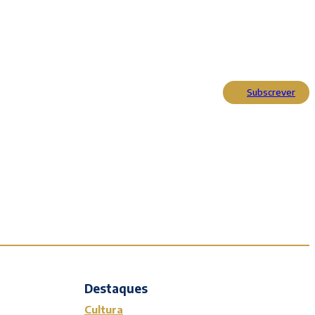
Subscrever
Actualidade
Cultura
Entrevistas
Opinião
Reportagens
Editorial
Destaques
Cultura