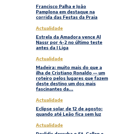
Francisco Palha e João
Pamplona em destaque na
corrida das Festas da Praia
Actualidade
Estrela da Amadora vence Al
Nassr por 4-2 no último teste
antes da I Liga
Actualidade
Madeira: muito mais do que a
ilha de Cristiano Ronaldo — um
roteiro pelos lugares que fazem
deste destino um dos mais
fascinantes da...
Actualidade
Eclipse solar de 12 de agosto:
quando até Leão fica sem luz
Actualidade
Pavlidis derruba o St. Gallen e