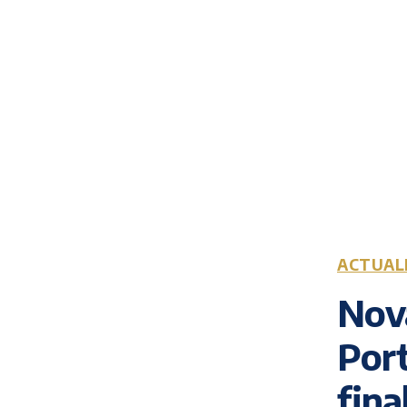
ACTUAL
Nova
Port
fina