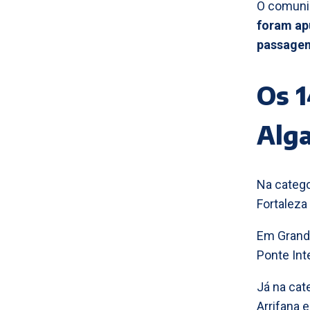
O comuni
foram apu
passagem
Os 1
Alg
Na catego
Fortaleza
Em Grande
Ponte Int
Já na cat
Arrifana e