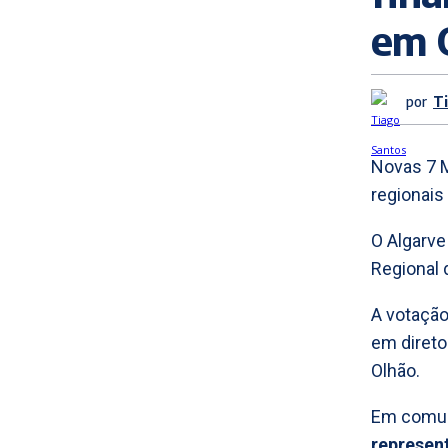
em 
por
T
Novas 7 M
regionais
O Algarve
Regional 
A votaçã
em direto
Olhão.
Em comun
represen