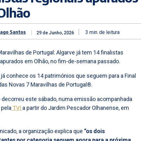
Olhão
iago Santos
3
min.
de leitura
29 de Junho, 2026
aravilhas de Portugal: Algarve já tem 14 finalistas
 apurados em Olhão, no fim-de-semana passado.
 já conhece os 14 patrimónios que seguem para a Final
das Novas 7 Maravilhas de Portugal®.
o decorreu este sábado, numa emissão acompanhada
 pela
TVI
a partir do Jardim Pescador Olhanense, em
icado, a organização explica que
“os dois
tantes por categoria seguem agora para a próxima