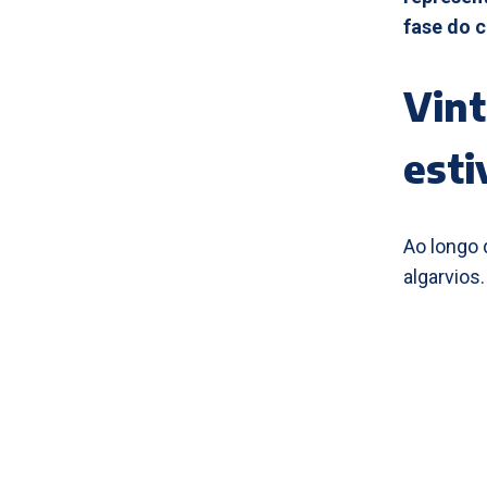
fase do 
Vint
est
Ao longo 
algarvios.