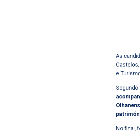
As candid
Castelos,
e Turismo
Segundo a
acompanh
Olhanens
patrimóni
No final, 