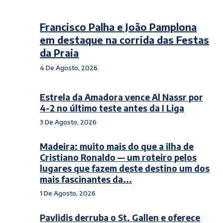
Francisco Palha e João Pamplona
em destaque na corrida das Festas
da Praia
4 De Agosto, 2026
Estrela da Amadora vence Al Nassr por
4-2 no último teste antes da I Liga
3 De Agosto, 2026
Madeira: muito mais do que a ilha de
Cristiano Ronaldo — um roteiro pelos
lugares que fazem deste destino um dos
mais fascinantes da...
1 De Agosto, 2026
Pavlidis derruba o St. Gallen e oferece