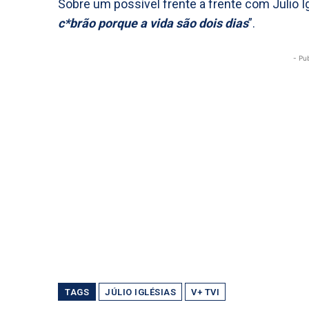
Sobre um possível frente a frente com Julio I
c*brão porque a vida são dois dias
”.
- Pu
TAGS
JÚLIO IGLÉSIAS
V+ TVI