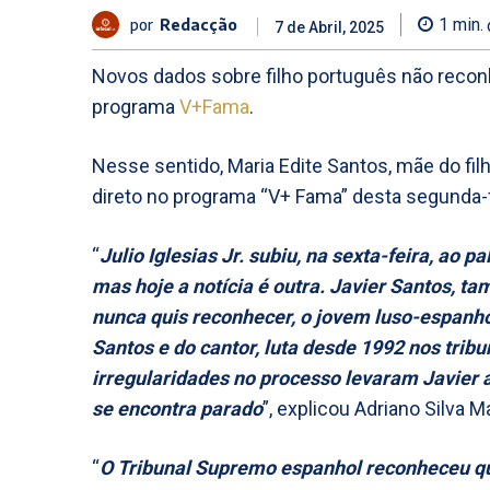
por
Redacção
1
min.
7 de Abril, 2025
Novos dados sobre filho português não reco
programa
V+Fama
.
Nesse sentido, Maria Edite Santos, mãe do fil
direto no programa “V+ Fama” desta segunda-f
“
Julio Iglesias Jr. subiu, na sexta-feira, ao pa
mas hoje a notícia é outra. Javier Santos, tam
nunca quis reconhecer, o jovem luso-espanhol
Santos e do cantor, luta desde 1992 nos trib
irregularidades no processo levaram Javier 
se encontra parado
”, explicou Adriano Silva M
“
O Tribunal Supremo espanhol reconheceu que 