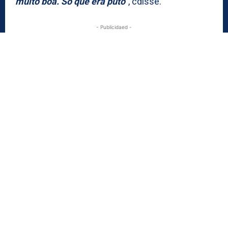
muito boa. Só que era puto“
, cdisse.
- Publicidaed -