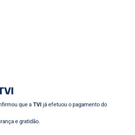
TVI
onfirmou que a
TVI
já efetuou o pagamento do
ança e gratidão.