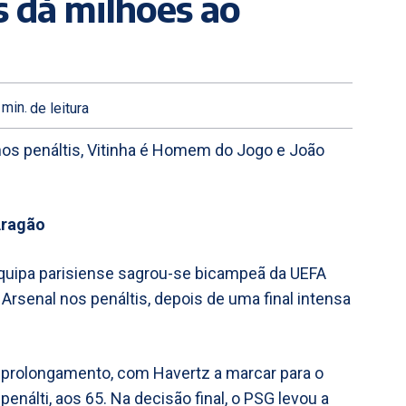
s dá milhões ao
min.
de leitura
s penáltis, Vitinha é Homem do Jogo e João
Aragão
 equipa parisiense sagrou-se bicampeã da UEFA
rsenal nos penáltis, depois de uma final intensa
 prolongamento, com Havertz a marcar para o
enálti, aos 65. Na decisão final, o PSG levou a