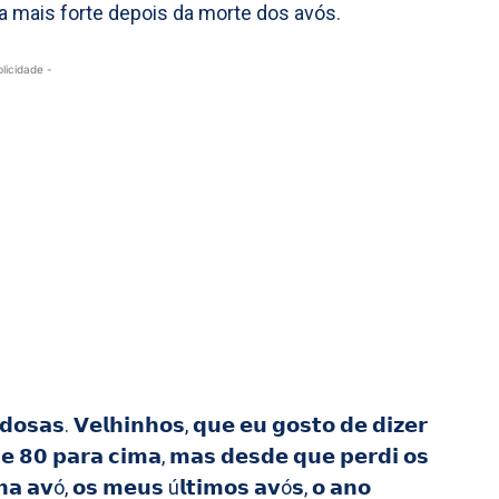
a mais forte depois da morte dos avós.
blicidade -
𝗱𝗼𝘀𝗮𝘀. 𝗩𝗲𝗹𝗵𝗶𝗻𝗵𝗼𝘀, 𝗾𝘂𝗲 𝗲𝘂 𝗴𝗼𝘀𝘁𝗼 𝗱𝗲 𝗱𝗶𝘇𝗲𝗿
𝗱𝗲 𝟴𝟬 𝗽𝗮𝗿𝗮 𝗰𝗶𝗺𝗮, 𝗺𝗮𝘀 𝗱𝗲𝘀𝗱𝗲 𝗾𝘂𝗲 𝗽𝗲𝗿𝗱𝗶 𝗼𝘀
𝗮 𝗮𝘃ó, 𝗼𝘀 𝗺𝗲𝘂𝘀 ú𝗹𝘁𝗶𝗺𝗼𝘀 𝗮𝘃ó𝘀, 𝗼 𝗮𝗻𝗼