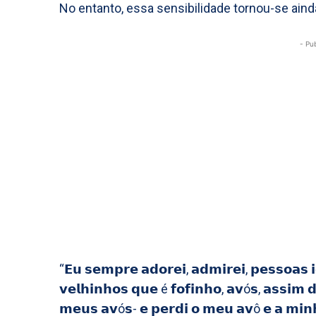
No entanto, essa sensibilidade tornou-se aind
- Pu
“𝗘𝘂 𝘀𝗲𝗺𝗽𝗿𝗲 𝗮𝗱𝗼𝗿𝗲𝗶, 𝗮𝗱𝗺𝗶𝗿𝗲𝗶, 𝗽𝗲𝘀𝘀𝗼𝗮𝘀 𝗶
𝘃𝗲𝗹𝗵𝗶𝗻𝗵𝗼𝘀 𝗾𝘂𝗲 é 𝗳𝗼𝗳𝗶𝗻𝗵𝗼, 𝗮𝘃ó𝘀, 𝗮𝘀𝘀𝗶𝗺 
𝗺𝗲𝘂𝘀 𝗮𝘃ó𝘀- 𝗲 𝗽𝗲𝗿𝗱𝗶 𝗼 𝗺𝗲𝘂 𝗮𝘃ô 𝗲 𝗮 𝗺𝗶𝗻