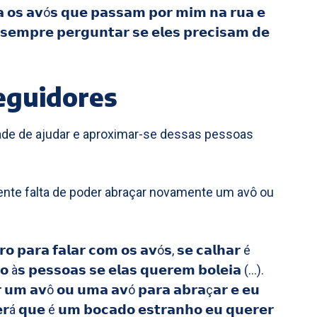
𝗮 𝗼𝘀 𝗮𝘃ó𝘀 𝗾𝘂𝗲 𝗽𝗮𝘀𝘀𝗮𝗺 𝗽𝗼𝗿 𝗺𝗶𝗺 𝗻𝗮 𝗿𝘂𝗮 𝗲
𝗲𝗺𝗽𝗿𝗲 𝗽𝗲𝗿𝗴𝘂𝗻𝘁𝗮𝗿 𝘀𝗲 𝗲𝗹𝗲𝘀 𝗽𝗿𝗲𝗰𝗶𝘀𝗮𝗺 𝗱𝗲
seguidores
tade de ajudar e aproximar-se dessas pessoas
sente falta de poder abraçar novamente um avô ou
𝗼 𝗽𝗮𝗿𝗮 𝗳𝗮𝗹𝗮𝗿 𝗰𝗼𝗺 𝗼𝘀 𝗮𝘃ó𝘀, 𝘀𝗲 𝗰𝗮𝗹𝗵𝗮𝗿 é
𝗼 à𝘀 𝗽𝗲𝘀𝘀𝗼𝗮𝘀 𝘀𝗲 𝗲𝗹𝗮𝘀 𝗾𝘂𝗲𝗿𝗲𝗺 𝗯𝗼𝗹𝗲𝗶𝗮 (…).
𝗿 𝘂𝗺 𝗮𝘃ô 𝗼𝘂 𝘂𝗺𝗮 𝗮𝘃ó 𝗽𝗮𝗿𝗮 𝗮𝗯𝗿𝗮ç𝗮𝗿 𝗲 𝗲𝘂
𝗲𝗿á 𝗾𝘂𝗲 é 𝘂𝗺 𝗯𝗼𝗰𝗮𝗱𝗼 𝗲𝘀𝘁𝗿𝗮𝗻𝗵𝗼 𝗲𝘂 𝗾𝘂𝗲𝗿𝗲𝗿