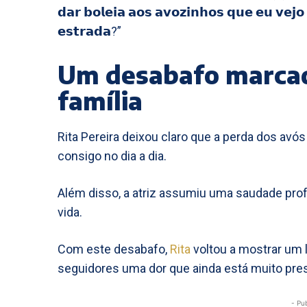
𝗱𝗮𝗿 𝗯𝗼𝗹𝗲𝗶𝗮 𝗮𝗼𝘀 𝗮𝘃𝗼𝘇𝗶𝗻𝗵𝗼𝘀 𝗾𝘂𝗲 𝗲𝘂 𝘃𝗲𝗷
𝗲𝘀𝘁𝗿𝗮𝗱𝗮?”
Um desabafo marcado
família
Rita Pereira deixou claro que a perda dos a
consigo no dia a dia.
Além disso, a atriz assumiu uma saudade prof
vida.
Com este desabafo,
Rita
voltou a mostrar um 
seguidores uma dor que ainda está muito pre
- Pu