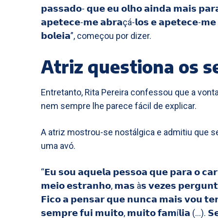
𝗽𝗮𝘀𝘀𝗮𝗱𝗼- 𝗾𝘂𝗲 𝗲𝘂 𝗼𝗹𝗵𝗼 𝗮𝗶𝗻𝗱𝗮 𝗺𝗮𝗶𝘀 𝗽𝗮
𝗮𝗽𝗲𝘁𝗲𝗰𝗲-𝗺𝗲 𝗮𝗯𝗿𝗮çá-𝗹𝗼𝘀 𝗲 𝗮𝗽𝗲𝘁𝗲𝗰𝗲-𝗺𝗲 
𝗯𝗼𝗹𝗲𝗶𝗮”, começou por dizer.
Atriz questiona os 
Entretanto, Rita Pereira confessou que a von
nem sempre lhe parece fácil de explicar.
A atriz mostrou-se nostálgica e admitiu que 
uma avó.
“𝗘𝘂 𝘀𝗼𝘂 𝗮𝗾𝘂𝗲𝗹𝗮 𝗽𝗲𝘀𝘀𝗼𝗮 𝗾𝘂𝗲 𝗽𝗮𝗿𝗮 𝗼 𝗰𝗮𝗿
𝗺𝗲𝗶𝗼 𝗲𝘀𝘁𝗿𝗮𝗻𝗵𝗼, 𝗺𝗮𝘀 à𝘀 𝘃𝗲𝘇𝗲𝘀 𝗽𝗲𝗿𝗴𝘂𝗻𝘁
𝗙𝗶𝗰𝗼 𝗮 𝗽𝗲𝗻𝘀𝗮𝗿 𝗾𝘂𝗲 𝗻𝘂𝗻𝗰𝗮 𝗺𝗮𝗶𝘀 𝘃𝗼𝘂 𝘁
𝘀𝗲𝗺𝗽𝗿𝗲 𝗳𝘂𝗶 𝗺𝘂𝗶𝘁𝗼, 𝗺𝘂𝗶𝘁𝗼 𝗳𝗮𝗺í𝗹𝗶𝗮 (…). 