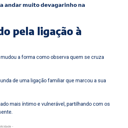
 𝗮 𝗮𝗻𝗱𝗮𝗿 𝗺𝘂𝗶𝘁𝗼 𝗱𝗲𝘃𝗮𝗴𝗮𝗿𝗶𝗻𝗵𝗼 𝗻𝗮
 pela ligação à
vós mudou a forma como observa quem se cruza
unda de uma ligação familiar que marcou a sua
lado mais íntimo e vulnerável, partilhando com os
sente.
blicidade -