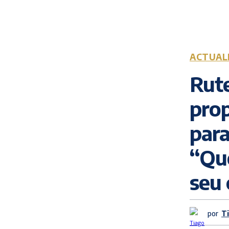
ACTUAL
Rut
prop
para
“Que
seu 
por
T