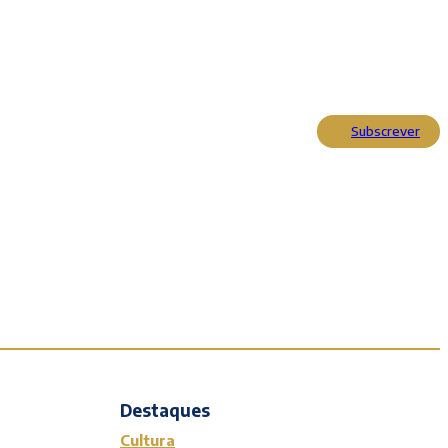
Subscrever
Actualidade
Cultura
Entrevistas
Opinião
Reportagens
Editorial
Destaques
Cultura