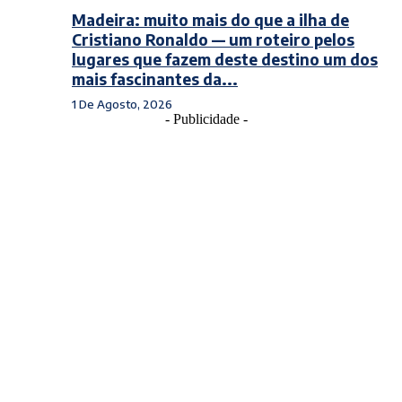
Madeira: muito mais do que a ilha de
Cristiano Ronaldo — um roteiro pelos
lugares que fazem deste destino um dos
mais fascinantes da...
1 De Agosto, 2026
- Publicidade -