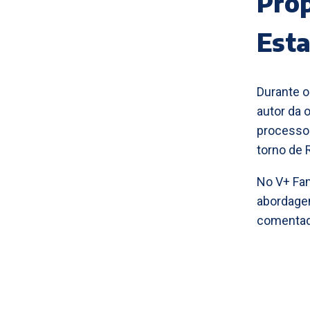
Pro
Est
Durante o
autor da 
processo 
torno de 
No V+ Fam
abordagem
comentado