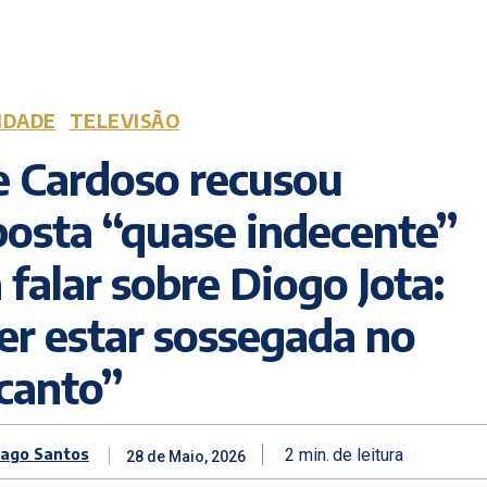
IDADE
TELEVISÃO
e Cardoso recusou
osta “quase indecente”
 falar sobre Diogo Jota:
r estar sossegada no
canto”
iago Santos
2
min.
de leitura
28 de Maio, 2026