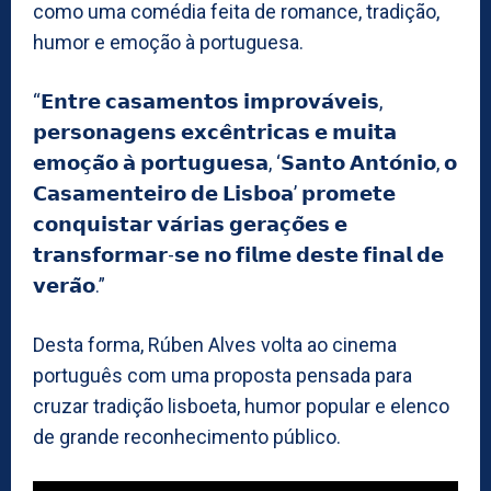
como uma comédia feita de romance, tradição,
humor e emoção à portuguesa.
“𝗘𝗻𝘁𝗿𝗲 𝗰𝗮𝘀𝗮𝗺𝗲𝗻𝘁𝗼𝘀 𝗶𝗺𝗽𝗿𝗼𝘃𝗮́𝘃𝗲𝗶𝘀,
𝗽𝗲𝗿𝘀𝗼𝗻𝗮𝗴𝗲𝗻𝘀 𝗲𝘅𝗰𝗲̂𝗻𝘁𝗿𝗶𝗰𝗮𝘀 𝗲 𝗺𝘂𝗶𝘁𝗮
𝗲𝗺𝗼𝗰̧𝗮̃𝗼 𝗮̀ 𝗽𝗼𝗿𝘁𝘂𝗴𝘂𝗲𝘀𝗮, ‘𝗦𝗮𝗻𝘁𝗼 𝗔𝗻𝘁𝗼́𝗻𝗶𝗼, 𝗼
𝗖𝗮𝘀𝗮𝗺𝗲𝗻𝘁𝗲𝗶𝗿𝗼 𝗱𝗲 𝗟𝗶𝘀𝗯𝗼𝗮’ 𝗽𝗿𝗼𝗺𝗲𝘁𝗲
𝗰𝗼𝗻𝗾𝘂𝗶𝘀𝘁𝗮𝗿 𝘃𝗮́𝗿𝗶𝗮𝘀 𝗴𝗲𝗿𝗮𝗰̧𝗼̃𝗲𝘀 𝗲
𝘁𝗿𝗮𝗻𝘀𝗳𝗼𝗿𝗺𝗮𝗿-𝘀𝗲 𝗻𝗼 𝗳𝗶𝗹𝗺𝗲 𝗱𝗲𝘀𝘁𝗲 𝗳𝗶𝗻𝗮𝗹 𝗱𝗲
𝘃𝗲𝗿𝗮̃𝗼.”
Desta forma, Rúben Alves volta ao cinema
português com uma proposta pensada para
cruzar tradição lisboeta, humor popular e elenco
de grande reconhecimento público.