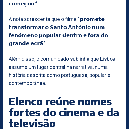
𝗰𝗼𝗺𝗲𝗰̧𝗼𝘂.”
A nota acrescenta que o filme “𝗽𝗿𝗼𝗺𝗲𝘁𝗲
𝘁𝗿𝗮𝗻𝘀𝗳𝗼𝗿𝗺𝗮𝗿 𝗼 𝗦𝗮𝗻𝘁𝗼 𝗔𝗻𝘁𝗼́𝗻𝗶𝗼 𝗻𝘂𝗺
𝗳𝗲𝗻𝗼́𝗺𝗲𝗻𝗼 𝗽𝗼𝗽𝘂𝗹𝗮𝗿 𝗱𝗲𝗻𝘁𝗿𝗼 𝗲 𝗳𝗼𝗿𝗮 𝗱𝗼
𝗴𝗿𝗮𝗻𝗱𝗲 𝗲𝗰𝗿𝗮̃.”
Além disso, o comunicado sublinha que Lisboa
assume um lugar central na narrativa, numa
história descrita como portuguesa, popular e
contemporânea.
Elenco reúne nomes
fortes do cinema e da
televisão