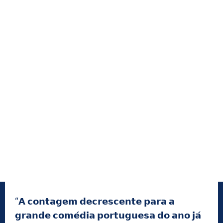
“𝗔 𝗰𝗼𝗻𝘁𝗮𝗴𝗲𝗺 𝗱𝗲𝗰𝗿𝗲𝘀𝗰𝗲𝗻𝘁𝗲 𝗽𝗮𝗿𝗮 𝗮
𝗴𝗿𝗮𝗻𝗱𝗲 𝗰𝗼𝗺𝗲́𝗱𝗶𝗮 𝗽𝗼𝗿𝘁𝘂𝗴𝘂𝗲𝘀𝗮 𝗱𝗼 𝗮𝗻𝗼 𝗷𝗮́