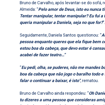
Bruno de Carvalho, após levantar-se do sofá, 
Almeida: “
Pelo amor de Deus, isto eu nunca t
Tentar manipular, tentar manipular? Eu fui a 
queria manipular a Daniela, seja no que for?
”
Seguidamente, Daniela Santos questionou: “
A
pessoa enquanto queres que ela fique bem c
estou boa da cabeça, que devo estar é cansad
acabei de fazer teatro…”
“
Eu pedi, olha, se puderes, não me mandes b
boa da cabeça que não jogo o baralho todo e t
falar o continuar a baixar, é isto”
, rematou.
Bruno de Carvalho ainda respondeu: “
Oh Danie
tu dizeres a uma pessoa que consideras ami