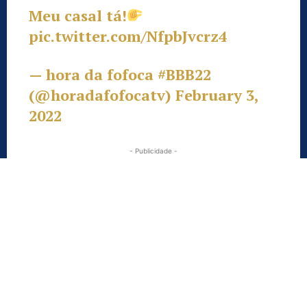
Meu casal tá!
pic.twitter.com/NfpbJvcrz4
— hora da fofoca #BBB22
(@horadafofocatv)
February 3,
2022
- Publicidade -