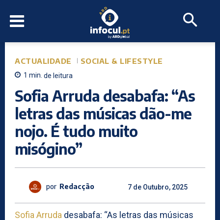
ACTUALIDADE
SOCIAL & LIFESTYLE
1
min.
de leitura
Sofia Arruda desabafa: “As
letras das músicas dão-me
nojo. É tudo muito
misógino”
por
Redacção
7 de Outubro, 2025
Sofia Arruda
desabafa: “As letras das músicas