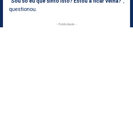
“Sou só eu que sinto isto? Estou a ficar velha?”
,
questionou.
- Publicidade -