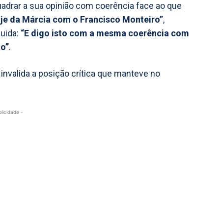
adrar a sua opinião com coerência face ao que
oje da Márcia com o Francisco Monteiro”
,
uida:
“E digo isto com a mesma coerência com
ão”
.
o invalida a posição crítica que manteve no
blicidade -