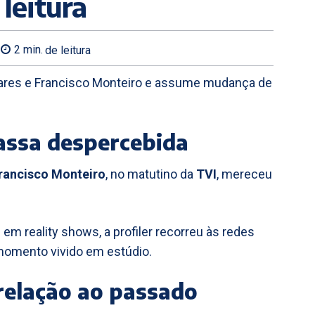
leitura
2
min.
de leitura
oares e Francisco Monteiro e assume mudança de
assa despercebida
rancisco Monteiro
, no matutino da
TVI
, mereceu
.
m reality shows, a profiler recorreu às redes
o momento vivido em estúdio.
relação ao passado