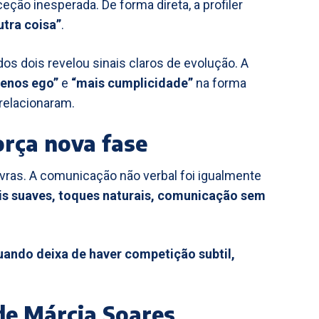
eção inesperada. De forma direta, a profiler
utra coisa”
.
dos dois revelou sinais claros de evolução. A
enos ego”
e
“mais cumplicidade”
na forma
relacionaram.
orça nova fase
alavras. A comunicação não verbal foi igualmente
is suaves, toques naturais, comunicação sem
uando deixa de haver competição subtil,
 de Márcia Soares