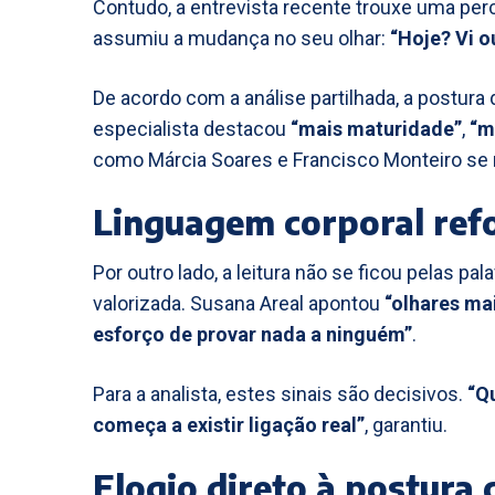
Contudo, a entrevista recente trouxe uma perc
assumiu a mudança no seu olhar:
“Hoje? Vi o
De acordo com a análise partilhada, a postura 
especialista destacou
“mais maturidade”
,
“m
como Márcia Soares e Francisco Monteiro se 
Linguagem corporal ref
Por outro lado, a leitura não se ficou pelas p
valorizada. Susana Areal apontou
“olhares ma
esforço de provar nada a ninguém”
.
Para a analista, estes sinais são decisivos.
“Q
começa a existir ligação real”
, garantiu.
Elogio direto à postura