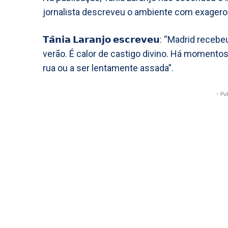
jornalista descreveu o ambiente com exagero
𝗧𝗮̂𝗻𝗶𝗮 𝗟𝗮𝗿𝗮𝗻𝗷𝗼 𝗲𝘀𝗰𝗿𝗲𝘃𝗲𝘂: “Madri
verão. É calor de castigo divino. Há momento
rua ou a ser lentamente assada”.
- Pu