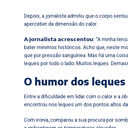
Depois, a jornalista admitiu que o corpo sent
aperceber da dimensão do calor.
𝗔 𝗷𝗼𝗿𝗻𝗮𝗹𝗶𝘀𝘁𝗮 𝗮𝗰𝗿𝗲𝘀𝗰𝗲𝗻𝘁𝗼𝘂: “A mi
bater mínimos históricos. Acho que, neste m
que por pressão sanguínea. Mas há uma coisa
leques por todo o lado. Muitos leques. Demas
O humor dos leques
Entre a dificuldade em lidar com o calor e a o
encontrou nos leques um dos pontos altos da
Com ironia, comparou a sua procura por somb
a enfrentarem as temperaturas elevadas.