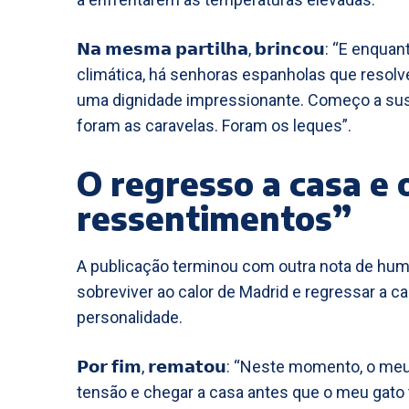
𝗡𝗮 𝗺𝗲𝘀𝗺𝗮 𝗽𝗮𝗿𝘁𝗶𝗹𝗵𝗮, 𝗯𝗿𝗶𝗻𝗰𝗼𝘂: “
climática, há senhoras espanholas que reso
uma dignidade impressionante. Começo a sus
foram as caravelas. Foram os leques”.
O regresso a casa e
ressentimentos”
A publicação terminou com outra nota de humo
sobreviver ao calor de Madrid e regressar a 
personalidade.
𝗣𝗼𝗿 𝗳𝗶𝗺, 𝗿𝗲𝗺𝗮𝘁𝗼𝘂: “Neste momento, o 
tensão e chegar a casa antes que o meu gato