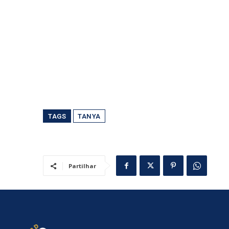
TAGS
TANYA
Partilhar