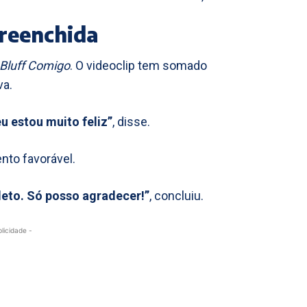
reenchida
Bluff Comigo
. O videoclip tem somado
va.
u estou muito feliz”
, disse.
to favorável.
leto. Só posso agradecer!”
, concluiu.
blicidade -