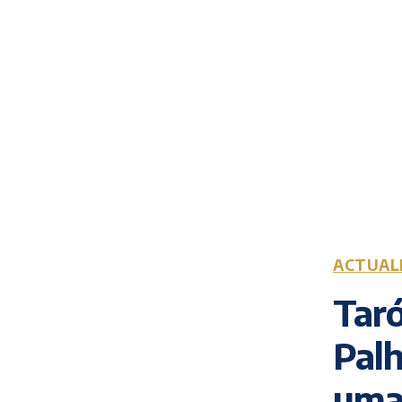
ACTUAL
Taró
Palh
uma