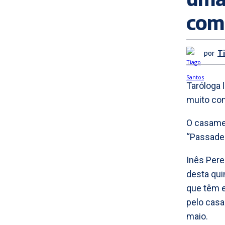
com
por
T
Taróloga 
muito com
O casamen
“Passadei
Inês Pere
desta quin
que têm e
pelo casa
maio.