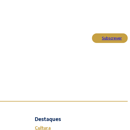
Subscrever
Actualidade
Cultura
Entrevistas
Opinião
Reportagens
Editorial
Destaques
Cultura