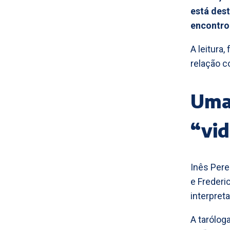
está dest
encontro
A leitura
relação c
Uma 
“vi
Inês Pere
e Frederi
interpret
A tarólog