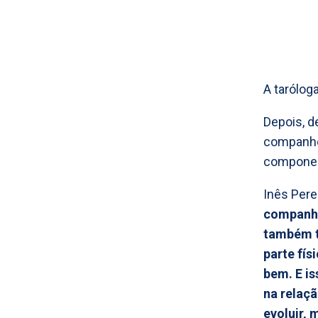
A tarólog
Depois, d
companhe
component
Inês Pere
companhe
também t
parte fís
bem. E is
na relaç
evoluir,