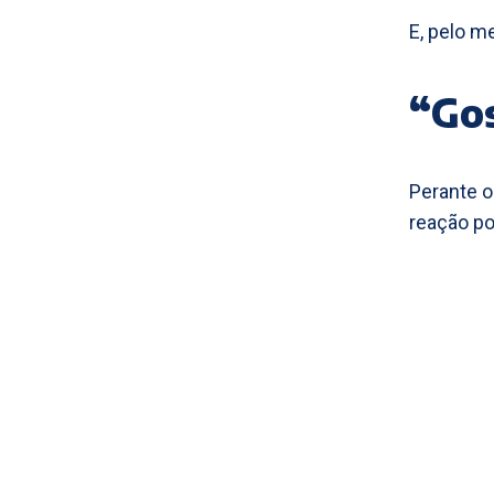
E, pelo me
“Gos
Perante o
reação po