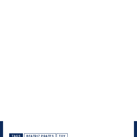
TAGS
BEATRIZ PRATES
TOY