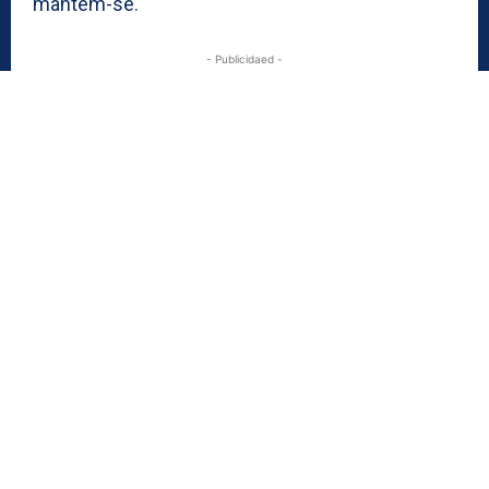
mantém-se.
- Publicidaed -