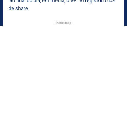
No final do dia, em média, o V+TVI registou 0.4%
de share.
- Publicidaed -