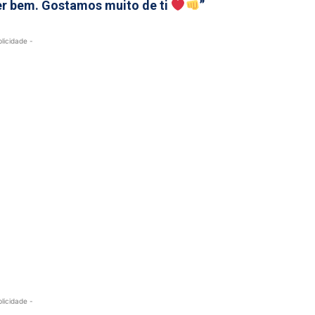
er bem. Gostamos muito de ti
”
blicidade -
blicidade -