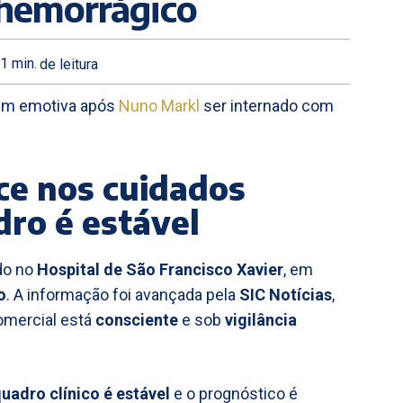
hemorrágico
1
min.
de leitura
gem emotiva após
Nuno Markl
ser internado com
e nos cuidados
dro é estável
do no
Hospital de São Francisco Xavier
, em
o
. A informação foi avançada pela
SIC Notícias
,
omercial está
consciente
e sob
vigilância
uadro clínico é estável
e o prognóstico é