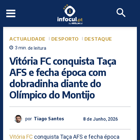
ACTUALIDADE
DESPORTO
DESTAQUE
3
min.
de leitura
Vitória FC conquista Taça
AFS e fecha época com
dobradinha diante do
Olímpico do Montijo
por
Tiago Santos
8 de Junho, 2026
Vitória FC
conquista Taça AFS e fecha época