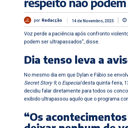
respeito não podem 
por
Redacção
14 de Novembro, 2025
Voz perde a paciência após confronto violento
podem ser ultrapassados”, disse.
Dia tenso leva a avi
No mesmo dia em que Dylan e Fábio se envolv
Secret Story 9
, o
Especial
desta quinta-feira,
decidiu falar diretamente para todos os conc
exibido ultrapassou aquilo que o programa con
“Os acontecimentos
deixar nenhum de v