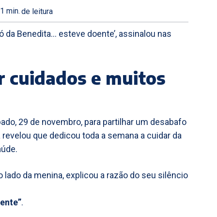
1
min.
de leitura
i só da Benedita… esteve doente’, assinalou nas
 cuidados e muitos
bado, 29 de novembro, para partilhar um desabafo
 revelou que dedicou toda a semana a cuidar da
aúde.
o lado da menina, explicou a razão do seu silêncio
oente”
.