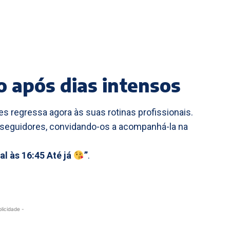
o após dias intensos
s regressa agora às suas rotinas profissionais.
seguidores, convidando-os a acompanhá-la na
l às 16:45 Até já
”
.
blicidade -