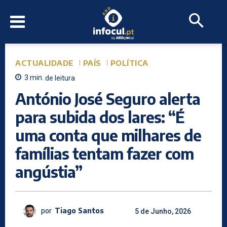
ACTUALIDADE
PAÍS
POLÍTICA
3
min.
de leitura
António José Seguro alerta
para subida dos lares: “É
uma conta que milhares de
famílias tentam fazer com
angústia”
por
Tiago Santos
5 de Junho, 2026