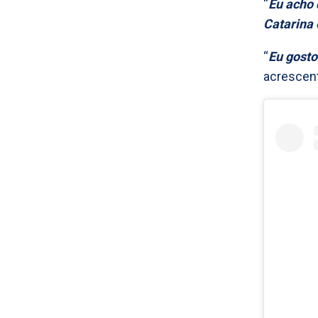
“
Eu acho 
Catarina 
“
Eu gosto
acrescen