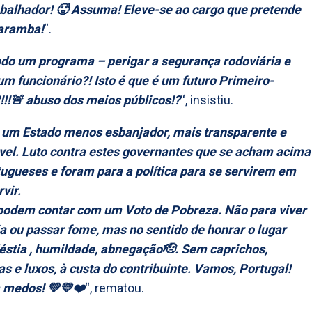
abalhador! 🥵 Assuma! Eleve-se ao cargo que pretende
caramba!
“.
odo um programa – perigar a segurança rodoviária e
m funcionário?! Isto é que é um futuro Primeiro-
!‼️🚨 abuso dos meios públicos!?
“, insistiu.
 um Estado menos esbanjador, mais transparente e
vel. Luto contra estes governantes que se acham acima
ugueses e foram para a política para se servirem em
vir.
podem contar com um Voto de Pobreza. Não para viver
a ou passar fome, mas no sentido de honrar o lugar
stia , humildade, abnegação🫡. Sem caprichos,
 e luxos, à custa do contribuinte. Vamos, Portugal!
 medos! 💚💛❤️
“, rematou.