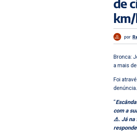
de c
km/
por
R
Bronca: J
a mais de
Foi atrav
denúncia.
“
Escândal
com a sua
⚠️. Já na
respondeu