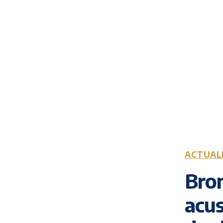
ACTUAL
Bron
acu