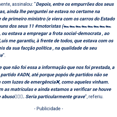
nte, assinalou: “
Depois, entre os empurrões dos seus
s, ainda lhe perguntei se estava no certame na
 de primeiro ministro (e viera com os carros do Estado
uns dos seus 11 #motoristas (🏎️🏎️🏎️🏎️🏎️🏎️🏎️🏎️
), ou estava a empregar a frota social-democrata , ao
 Luís me garantiu, à frente de todos, que estava com os
s da sua facção política , na qualidade de seu
te
“.
 que não foi essa a informação que nos foi prestada, a
partido #ADN, até porque popós de partidos não se
 com luzes de emergência❌, como aqueles vinham.
m as matrículas e ainda estamos a verificar se houve
 abuso🕵🏻‍♀️. Seria particularmente grave
“, referiu.
- Publicidade -