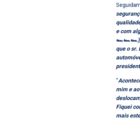
Seguidame
segurança
qualidade
e com alg
🏎️🏎️🏎️
que o sr.
automóvei
presiden
“
Acontece
mim e ao 
deslocam
Fiquei co
mais este