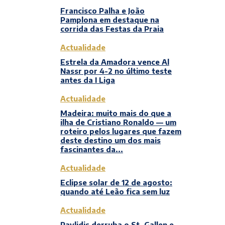
Francisco Palha e João
Pamplona em destaque na
corrida das Festas da Praia
Actualidade
Estrela da Amadora vence Al
Nassr por 4-2 no último teste
antes da I Liga
Actualidade
Madeira: muito mais do que a
ilha de Cristiano Ronaldo — um
roteiro pelos lugares que fazem
deste destino um dos mais
fascinantes da...
Actualidade
Eclipse solar de 12 de agosto:
quando até Leão fica sem luz
Actualidade
Pavlidis derruba o St. Gallen e