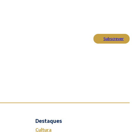
Subscrever
Actualidade
Cultura
Entrevistas
Opinião
Reportagens
Editorial
Destaques
Cultura