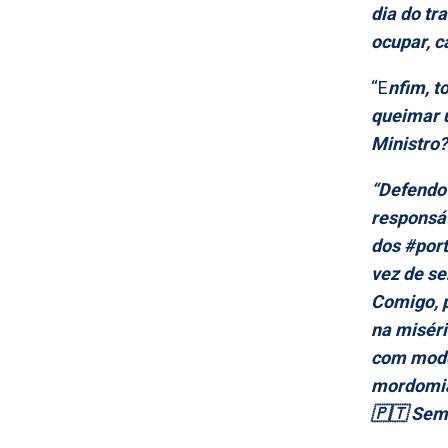
dia do tr
ocupar, 
“E
nfim, t
queimar u
Ministro?
“Defendo
responsá
dos #port
vez de ser
Comigo, 
na miséri
com modé
mordomias
🇵🇹 Sem