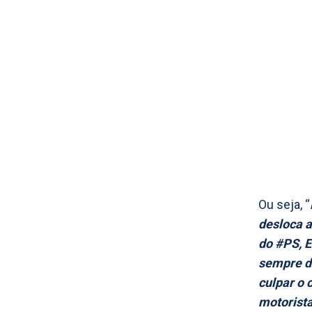
Ou seja, “
desloca a
do #PS, E
sempre d
culpar o 
motorist