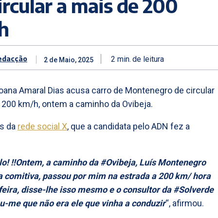
ircular a mais de 200
h
edacção
2
min.
de leitura
2 de Maio, 2025
oana Amaral Dias acusa carro de Montenegro de circular
 200 km/h, ontem a caminho da Ovibeja.
és da
rede social X
, que a candidata pelo ADN fez a
o! ‼️Ontem, a caminho da #Ovibeja, Luís Montenegro
 comitiva, passou por mim na estrada a 200 km/ hora
 feira, disse-lhe isso mesmo e o consultor da #Solverde
-me que não era ele que vinha a conduzir
“, afirmou.