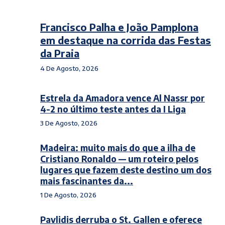
Francisco Palha e João Pamplona
em destaque na corrida das Festas
da Praia
4 De Agosto, 2026
Estrela da Amadora vence Al Nassr por
4-2 no último teste antes da I Liga
3 De Agosto, 2026
Madeira: muito mais do que a ilha de
Cristiano Ronaldo — um roteiro pelos
lugares que fazem deste destino um dos
mais fascinantes da...
1 De Agosto, 2026
Pavlidis derruba o St. Gallen e oferece