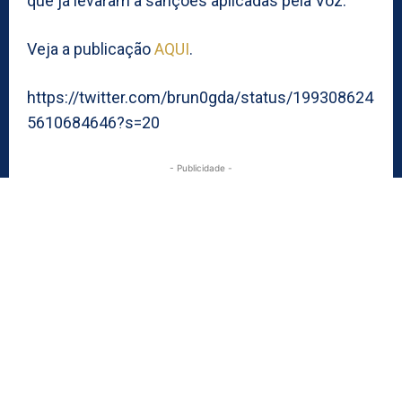
que já levaram a sanções aplicadas pela Voz.
Veja a publicação
AQUI
.
https://twitter.com/brun0gda/status/199308624
5610684646?s=20
- Publicidade -