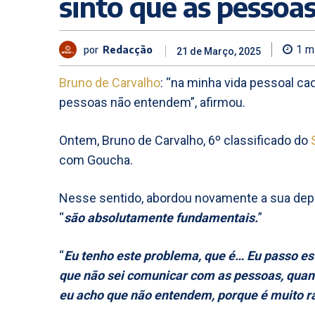
sinto que as pesso
por
Redacção
1
mi
21 de Março, 2025
Bruno de Carvalho
: “na minha vida pessoal ca
pessoas não entendem”, afirmou.
Ontem, Bruno de Carvalho, 6º classificado do
com Goucha.
Nesse sentido, abordou novamente a sua dep
“
são absolutamente fundamentais.
”
“
Eu tenho este problema, que é… Eu passo est
que não sei comunicar com as pessoas, quando
eu acho que não entendem, porque é muito rar