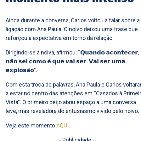
Ainda durante a conversa, Carlos voltou a falar sobre a
ligação com Ana Paula. O noivo deixou uma frase que
reforçou a expectativa em torno da relação.
Dirigindo-se à noiva, afirmou: “𝗤𝘂𝗮𝗻𝗱𝗼 𝗮𝗰𝗼𝗻𝘁𝗲𝗰𝗲𝗿,
𝗻𝗮̃𝗼 𝘀𝗲𝗶 𝗰𝗼𝗺𝗼 𝗲́ 𝗾𝘂𝗲 𝘃𝗮𝗶 𝘀𝗲𝗿. 𝗩𝗮𝗶 𝘀𝗲𝗿 𝘂𝗺𝗮
𝗲𝘅𝗽𝗹𝗼𝘀𝗮̃𝗼”.
Com esta troca de palavras, Ana Paula e Carlos voltar
a estar no centro das atenções em “Casados à Primei
Vista”. O primeiro beijo abriu espaço a uma conversa
leve, mas reveladora do entusiasmo vivido pelo noivo.
Veja este momento
AQUI
.
- Publicidade -