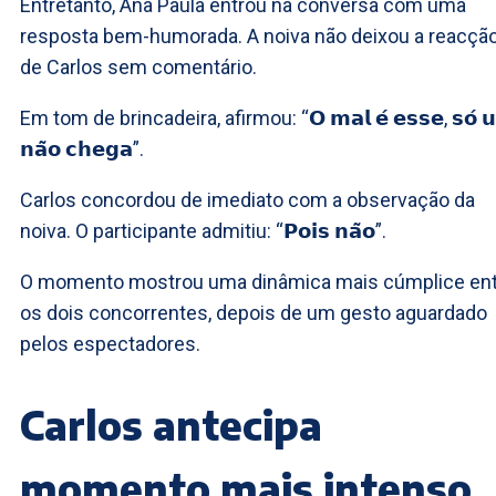
Entretanto, Ana Paula entrou na conversa com uma
resposta bem-humorada. A noiva não deixou a reacçã
de Carlos sem comentário.
Em tom de brincadeira, afirmou: “𝗢 𝗺𝗮𝗹 𝗲́ 𝗲𝘀𝘀𝗲, 𝘀𝗼́ 
𝗻𝗮̃𝗼 𝗰𝗵𝗲𝗴𝗮”.
Carlos concordou de imediato com a observação da
noiva. O participante admitiu: “𝗣𝗼𝗶𝘀 𝗻𝗮̃𝗼”.
O momento mostrou uma dinâmica mais cúmplice en
os dois concorrentes, depois de um gesto aguardado
pelos espectadores.
Carlos antecipa
momento mais intenso