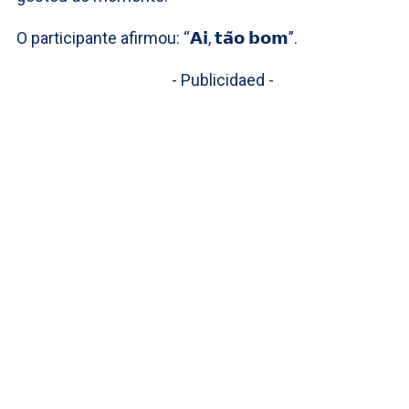
O participante afirmou: “𝗔𝗶, 𝘁𝗮̃𝗼 𝗯𝗼𝗺”.
- Publicidaed -