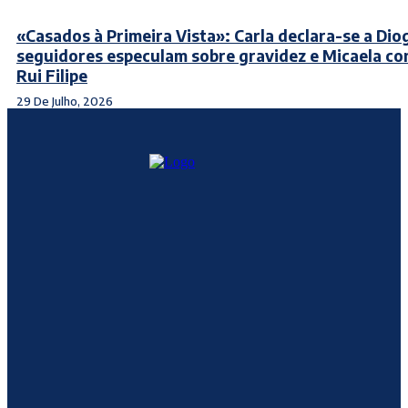
«Casados à Primeira Vista»: Carla declara-se a Dio
seguidores especulam sobre gravidez e Micaela co
Rui Filipe
29 De Julho, 2026