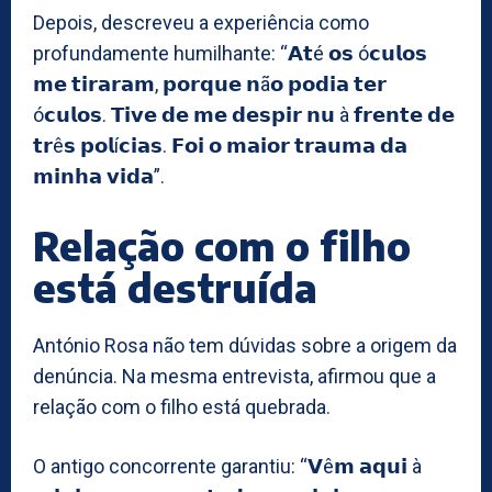
Depois, descreveu a experiência como
profundamente humilhante: “𝗔𝘁é 𝗼𝘀 ó𝗰𝘂𝗹𝗼𝘀
𝗺𝗲 𝘁𝗶𝗿𝗮𝗿𝗮𝗺, 𝗽𝗼𝗿𝗾𝘂𝗲 𝗻ã𝗼 𝗽𝗼𝗱𝗶𝗮 𝘁𝗲𝗿
ó𝗰𝘂𝗹𝗼𝘀. 𝗧𝗶𝘃𝗲 𝗱𝗲 𝗺𝗲 𝗱𝗲𝘀𝗽𝗶𝗿 𝗻𝘂 à 𝗳𝗿𝗲𝗻𝘁𝗲 𝗱𝗲
𝘁𝗿ê𝘀 𝗽𝗼𝗹í𝗰𝗶𝗮𝘀. 𝗙𝗼𝗶 𝗼 𝗺𝗮𝗶𝗼𝗿 𝘁𝗿𝗮𝘂𝗺𝗮 𝗱𝗮
𝗺𝗶𝗻𝗵𝗮 𝘃𝗶𝗱𝗮”.
Relação com o filho
está destruída
António Rosa não tem dúvidas sobre a origem da
denúncia. Na mesma entrevista, afirmou que a
relação com o filho está quebrada.
O antigo concorrente garantiu: “𝗩ê𝗺 𝗮𝗾𝘂𝗶 à