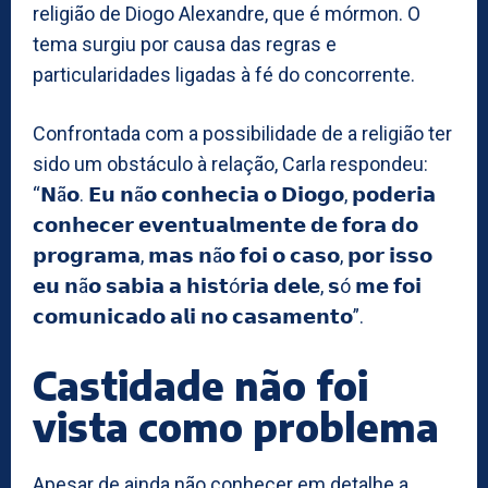
religião de Diogo Alexandre, que é mórmon. O
tema surgiu por causa das regras e
particularidades ligadas à fé do concorrente.
Confrontada com a possibilidade de a religião ter
sido um obstáculo à relação, Carla respondeu:
“𝗡ã𝗼. 𝗘𝘂 𝗻ã𝗼 𝗰𝗼𝗻𝗵𝗲𝗰𝗶𝗮 𝗼 𝗗𝗶𝗼𝗴𝗼, 𝗽𝗼𝗱𝗲𝗿𝗶𝗮
𝗰𝗼𝗻𝗵𝗲𝗰𝗲𝗿 𝗲𝘃𝗲𝗻𝘁𝘂𝗮𝗹𝗺𝗲𝗻𝘁𝗲 𝗱𝗲 𝗳𝗼𝗿𝗮 𝗱𝗼
𝗽𝗿𝗼𝗴𝗿𝗮𝗺𝗮, 𝗺𝗮𝘀 𝗻ã𝗼 𝗳𝗼𝗶 𝗼 𝗰𝗮𝘀𝗼, 𝗽𝗼𝗿 𝗶𝘀𝘀𝗼
𝗲𝘂 𝗻ã𝗼 𝘀𝗮𝗯𝗶𝗮 𝗮 𝗵𝗶𝘀𝘁ó𝗿𝗶𝗮 𝗱𝗲𝗹𝗲, 𝘀ó 𝗺𝗲 𝗳𝗼𝗶
𝗰𝗼𝗺𝘂𝗻𝗶𝗰𝗮𝗱𝗼 𝗮𝗹𝗶 𝗻𝗼 𝗰𝗮𝘀𝗮𝗺𝗲𝗻𝘁𝗼”.
Castidade não foi
vista como problema
Apesar de ainda não conhecer em detalhe a