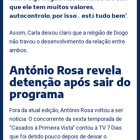
𝗾𝘂𝗲 𝗲𝗹𝗲 𝘁𝗲𝗺 𝗺𝘂𝗶𝘁𝗼𝘀 𝘃𝗮𝗹𝗼𝗿𝗲𝘀,
𝗮𝘂𝘁𝗼𝗰𝗼𝗻𝘁𝗿𝗼𝗹𝗼, 𝗽𝗼𝗿 𝗶𝘀𝘀𝗼… 𝗲𝘀𝘁á 𝘁𝘂𝗱𝗼 𝗯𝗲𝗺”.
Assim, Carla deixou claro que a religião de Diogo
não travou o desenvolvimento da relação entre
ambos.
António Rosa revela
detenção após sair do
programa
Fora da atual edição, António Rosa voltou a ser
notícia. O concorrente da sexta temporada de
“Casados à Primeira Vista” contou à TV 7 Dias
que foi detido pouco depois de deixar o