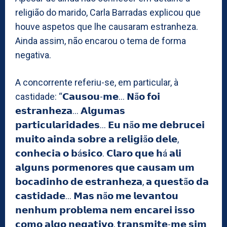
religião do marido, Carla Barradas explicou que
houve aspetos que lhe causaram estranheza.
Ainda assim, não encarou o tema de forma
negativa.
A concorrente referiu-se, em particular, à
castidade: “𝗖𝗮𝘂𝘀𝗼𝘂-𝗺𝗲… 𝗡ã𝗼 𝗳𝗼𝗶
𝗲𝘀𝘁𝗿𝗮𝗻𝗵𝗲𝘇𝗮… 𝗔𝗹𝗴𝘂𝗺𝗮𝘀
𝗽𝗮𝗿𝘁𝗶𝗰𝘂𝗹𝗮𝗿𝗶𝗱𝗮𝗱𝗲𝘀… 𝗘𝘂 𝗻ã𝗼 𝗺𝗲 𝗱𝗲𝗯𝗿𝘂𝗰𝗲𝗶
𝗺𝘂𝗶𝘁𝗼 𝗮𝗶𝗻𝗱𝗮 𝘀𝗼𝗯𝗿𝗲 𝗮 𝗿𝗲𝗹𝗶𝗴𝗶ã𝗼 𝗱𝗲𝗹𝗲,
𝗰𝗼𝗻𝗵𝗲𝗰𝗶𝗮 𝗼 𝗯á𝘀𝗶𝗰𝗼. 𝗖𝗹𝗮𝗿𝗼 𝗾𝘂𝗲 𝗵á 𝗮𝗹𝗶
𝗮𝗹𝗴𝘂𝗻𝘀 𝗽𝗼𝗿𝗺𝗲𝗻𝗼𝗿𝗲𝘀 𝗾𝘂𝗲 𝗰𝗮𝘂𝘀𝗮𝗺 𝘂𝗺
𝗯𝗼𝗰𝗮𝗱𝗶𝗻𝗵𝗼 𝗱𝗲 𝗲𝘀𝘁𝗿𝗮𝗻𝗵𝗲𝘇𝗮, 𝗮 𝗾𝘂𝗲𝘀𝘁ã𝗼 𝗱𝗮
𝗰𝗮𝘀𝘁𝗶𝗱𝗮𝗱𝗲… 𝗠𝗮𝘀 𝗻ã𝗼 𝗺𝗲 𝗹𝗲𝘃𝗮𝗻𝘁𝗼𝘂
𝗻𝗲𝗻𝗵𝘂𝗺 𝗽𝗿𝗼𝗯𝗹𝗲𝗺𝗮 𝗻𝗲𝗺 𝗲𝗻𝗰𝗮𝗿𝗲𝗶 𝗶𝘀𝘀𝗼
𝗰𝗼𝗺𝗼 𝗮𝗹𝗴𝗼 𝗻𝗲𝗴𝗮𝘁𝗶𝘃𝗼, 𝘁𝗿𝗮𝗻𝘀𝗺𝗶𝘁𝗲-𝗺𝗲 𝘀𝗶𝗺