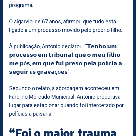
programa.
O algarvio, de 67 anos, afirmou que tudo está
ligado a um processo movido pelo próprio filho.
À publicação, António declarou: “𝗧𝗲𝗻𝗵𝗼 𝘂𝗺
𝗽𝗿𝗼𝗰𝗲𝘀𝘀𝗼 𝗲𝗺 𝘁𝗿𝗶𝗯𝘂𝗻𝗮𝗹 𝗾𝘂𝗲 𝗼 𝗺𝗲𝘂 𝗳𝗶𝗹𝗵𝗼
𝗺𝗲 𝗽ô𝘀, 𝗲𝗺 𝗾𝘂𝗲 𝗳𝘂𝗶 𝗽𝗿𝗲𝘀𝗼 𝗽𝗲𝗹𝗮 𝗽𝗼𝗹í𝗰𝗶𝗮 𝗮
𝘀𝗲𝗴𝘂𝗶𝗿 à𝘀 𝗴𝗿𝗮𝘃𝗮çõ𝗲𝘀”.
Segundo o relato, a abordagem aconteceu em
Faro, no Mercado Municipal. António procurava
lugar para estacionar quando foi intercetado por
polícias à paisana.
“Foi o maior trauma