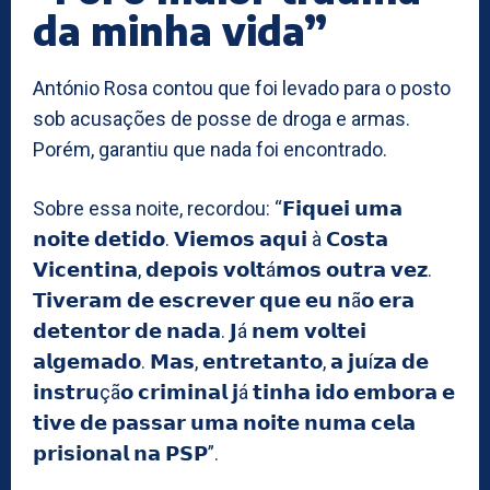
da minha vida”
António Rosa contou que foi levado para o posto
sob acusações de posse de droga e armas.
Porém, garantiu que nada foi encontrado.
Sobre essa noite, recordou: “𝗙𝗶𝗾𝘂𝗲𝗶 𝘂𝗺𝗮
𝗻𝗼𝗶𝘁𝗲 𝗱𝗲𝘁𝗶𝗱𝗼. 𝗩𝗶𝗲𝗺𝗼𝘀 𝗮𝗾𝘂𝗶 à 𝗖𝗼𝘀𝘁𝗮
𝗩𝗶𝗰𝗲𝗻𝘁𝗶𝗻𝗮, 𝗱𝗲𝗽𝗼𝗶𝘀 𝘃𝗼𝗹𝘁á𝗺𝗼𝘀 𝗼𝘂𝘁𝗿𝗮 𝘃𝗲𝘇.
𝗧𝗶𝘃𝗲𝗿𝗮𝗺 𝗱𝗲 𝗲𝘀𝗰𝗿𝗲𝘃𝗲𝗿 𝗾𝘂𝗲 𝗲𝘂 𝗻ã𝗼 𝗲𝗿𝗮
𝗱𝗲𝘁𝗲𝗻𝘁𝗼𝗿 𝗱𝗲 𝗻𝗮𝗱𝗮. 𝗝á 𝗻𝗲𝗺 𝘃𝗼𝗹𝘁𝗲𝗶
𝗮𝗹𝗴𝗲𝗺𝗮𝗱𝗼. 𝗠𝗮𝘀, 𝗲𝗻𝘁𝗿𝗲𝘁𝗮𝗻𝘁𝗼, 𝗮 𝗷𝘂í𝘇𝗮 𝗱𝗲
𝗶𝗻𝘀𝘁𝗿𝘂çã𝗼 𝗰𝗿𝗶𝗺𝗶𝗻𝗮𝗹 𝗷á 𝘁𝗶𝗻𝗵𝗮 𝗶𝗱𝗼 𝗲𝗺𝗯𝗼𝗿𝗮 𝗲
𝘁𝗶𝘃𝗲 𝗱𝗲 𝗽𝗮𝘀𝘀𝗮𝗿 𝘂𝗺𝗮 𝗻𝗼𝗶𝘁𝗲 𝗻𝘂𝗺𝗮 𝗰𝗲𝗹𝗮
𝗽𝗿𝗶𝘀𝗶𝗼𝗻𝗮𝗹 𝗻𝗮 𝗣𝗦𝗣”.