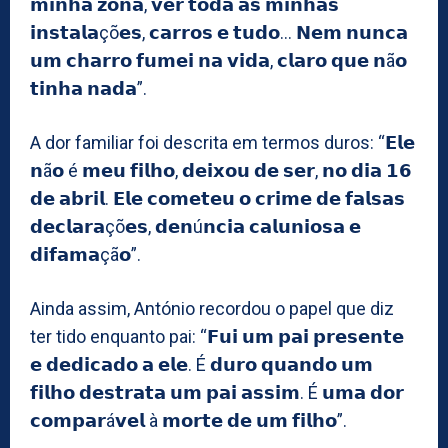
𝗺𝗶𝗻𝗵𝗮 𝘇𝗼𝗻𝗮, 𝘃𝗲𝗿 𝘁𝗼𝗱𝗮 𝗮𝘀 𝗺𝗶𝗻𝗵𝗮𝘀
𝗶𝗻𝘀𝘁𝗮𝗹𝗮çõ𝗲𝘀, 𝗰𝗮𝗿𝗿𝗼𝘀 𝗲 𝘁𝘂𝗱𝗼… 𝗡𝗲𝗺 𝗻𝘂𝗻𝗰𝗮
𝘂𝗺 𝗰𝗵𝗮𝗿𝗿𝗼 𝗳𝘂𝗺𝗲𝗶 𝗻𝗮 𝘃𝗶𝗱𝗮, 𝗰𝗹𝗮𝗿𝗼 𝗾𝘂𝗲 𝗻ã𝗼
𝘁𝗶𝗻𝗵𝗮 𝗻𝗮𝗱𝗮”.
A dor familiar foi descrita em termos duros: “𝗘𝗹𝗲
𝗻ã𝗼 é 𝗺𝗲𝘂 𝗳𝗶𝗹𝗵𝗼, 𝗱𝗲𝗶𝘅𝗼𝘂 𝗱𝗲 𝘀𝗲𝗿, 𝗻𝗼 𝗱𝗶𝗮 𝟭𝟲
𝗱𝗲 𝗮𝗯𝗿𝗶𝗹. 𝗘𝗹𝗲 𝗰𝗼𝗺𝗲𝘁𝗲𝘂 𝗼 𝗰𝗿𝗶𝗺𝗲 𝗱𝗲 𝗳𝗮𝗹𝘀𝗮𝘀
𝗱𝗲𝗰𝗹𝗮𝗿𝗮çõ𝗲𝘀, 𝗱𝗲𝗻ú𝗻𝗰𝗶𝗮 𝗰𝗮𝗹𝘂𝗻𝗶𝗼𝘀𝗮 𝗲
𝗱𝗶𝗳𝗮𝗺𝗮çã𝗼”.
Ainda assim, António recordou o papel que diz
ter tido enquanto pai: “𝗙𝘂𝗶 𝘂𝗺 𝗽𝗮𝗶 𝗽𝗿𝗲𝘀𝗲𝗻𝘁𝗲
𝗲 𝗱𝗲𝗱𝗶𝗰𝗮𝗱𝗼 𝗮 𝗲𝗹𝗲. É 𝗱𝘂𝗿𝗼 𝗾𝘂𝗮𝗻𝗱𝗼 𝘂𝗺
𝗳𝗶𝗹𝗵𝗼 𝗱𝗲𝘀𝘁𝗿𝗮𝘁𝗮 𝘂𝗺 𝗽𝗮𝗶 𝗮𝘀𝘀𝗶𝗺. É 𝘂𝗺𝗮 𝗱𝗼𝗿
𝗰𝗼𝗺𝗽𝗮𝗿á𝘃𝗲𝗹 à 𝗺𝗼𝗿𝘁𝗲 𝗱𝗲 𝘂𝗺 𝗳𝗶𝗹𝗵𝗼”.