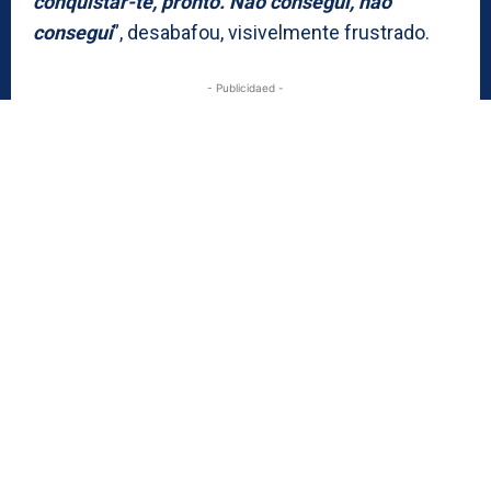
conquistar-te, pronto. Não consegui, não
consegui
”, desabafou, visivelmente frustrado.
- Publicidaed -