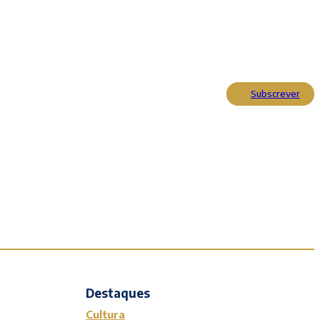
Subscrever
Actualidade
Cultura
Entrevistas
Opinião
Reportagens
Editorial
Destaques
Cultura