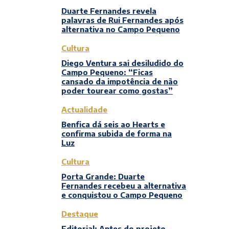
Duarte Fernandes revela
palavras de Rui Fernandes após
alternativa no Campo Pequeno
Cultura
Diego Ventura sai desiludido do
Campo Pequeno: “Ficas
cansado da impotência de não
poder tourear como gostas”
Actualidade
Benfica dá seis ao Hearts e
confirma subida de forma na
Luz
Cultura
Porta Grande: Duarte
Fernandes recebeu a alternativa
e conquistou o Campo Pequeno
Destaque
Editorial: Antes do projeto,