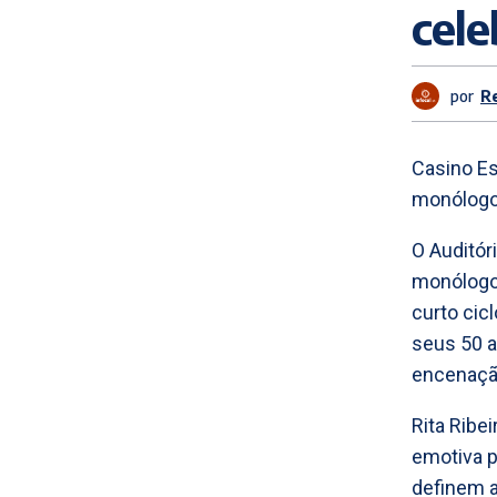
cele
por
R
Casino Est
monólogo 
O Auditóri
monólogo 
curto cic
seus 50 a
encenaçã
Rita Ribe
emotiva p
definem a