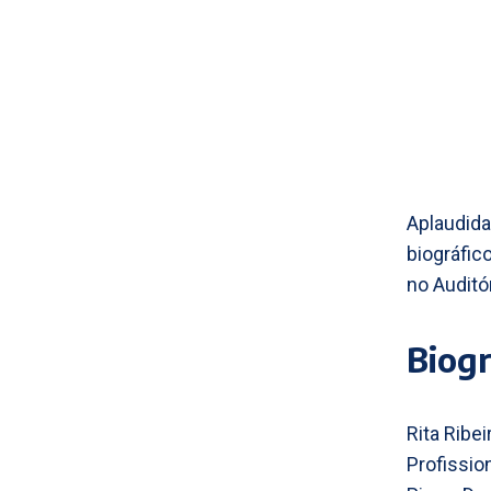
Aplaudida
biográfic
no Auditór
Biogr
Rita Ribei
Profissio