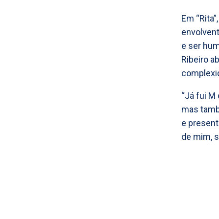
Em “Rita”,
envolvent
e ser hum
Ribeiro a
complexid
“Já fui M
mas també
e present
de mim, si