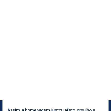
Assim, a homenagem juntou afeto, orgulho e