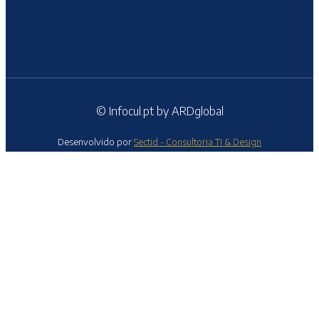
© Infocul.pt by ARDglobal
Desenvolvido por
Sectid - Consultoria TI & Design