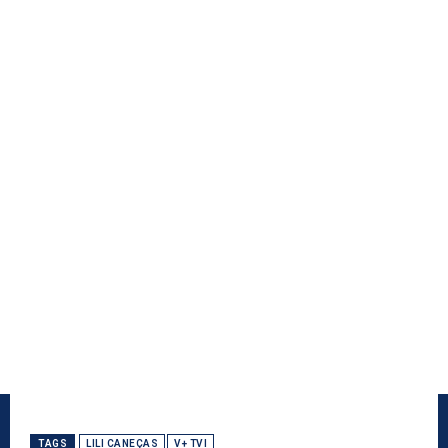
TAGS
LILI CANEÇAS
V+ TVI