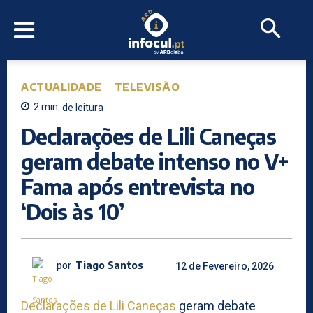
ACTUALIDADE
TELEVISÃO
2
min.
de leitura
Declarações de Lili Caneças
geram debate intenso no V+
Fama após entrevista no
‘Dois às 10’
por
Tiago Santos
12 de Fevereiro, 2026
Declarações de Lili Caneças
geram debate