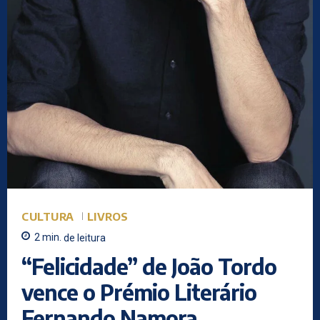
CULTURA
LIVROS
2
min.
de leitura
“Felicidade” de João Tordo
vence o Prémio Literário
Fernando Namora