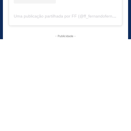
Uma publicação partilhada por FF (@ff_fernandofernandes)
- Publicidade -