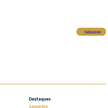
Subscrever
Actualidade
Cultura
Entrevistas
Opinião
Reportagens
Editorial
Destaques
Concertos