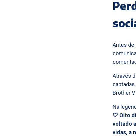
Perd
soci
Antes de 
comunicar
comentado
Através d
captadas 
Brother V
Na legen
🤍 Oito d
voltado 
vidas, a 