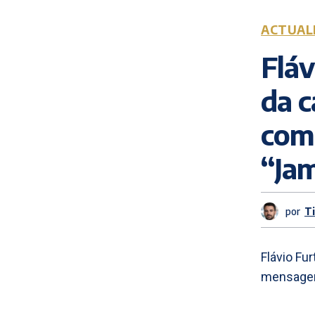
ACTUAL
Fláv
da c
com
“Jam
por
T
Flávio Fu
mensagem