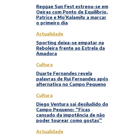
Reggae Sun Fest estreou-se em
Oeiras com Ponto de Equilíbrio,
Patrice e Mo’Kalamity a marcar
o primeiro dia
Actualidade
Sporting deixa-se empatar na
Reboleira frente ao Estrela da
Amadora
Cultura
Duarte Fernandes revela
palavras de Rui Fernandes após
alternativa no Campo Pequeno
Cultura
Diego Ventura sai desiludido do
Campo Pequeno: “Ficas
cansado da impotência de não
poder tourear como gostas”
Actualidade