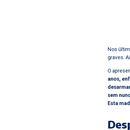
Nos últim
graves. A
O aprese
anos, en
desarmar
sem nunca
Esta mad
Des