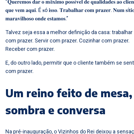
“𝐐𝐮𝐞𝐫𝐞𝐦𝐨𝐬 𝐝𝐚𝐫 𝐨 𝐦á𝐱𝐢𝐦𝐨 𝐩𝐨𝐬𝐬í𝐯𝐞𝐥 𝐝𝐞 𝐪𝐮𝐚𝐥𝐢𝐝𝐚𝐝𝐞𝐬 𝐚𝐨 𝐜𝐥𝐢𝐞𝐧
𝐪𝐮𝐞 𝐯𝐞𝐦 𝐚𝐪𝐮𝐢. É 𝐬ó 𝐢𝐬𝐬𝐨. 𝐓𝐫𝐚𝐛𝐚𝐥𝐡𝐚𝐫 𝐜𝐨𝐦 𝐩𝐫𝐚𝐳𝐞𝐫. 𝐍𝐮𝐦 𝐬í𝐭𝐢
𝐦𝐚𝐫𝐚𝐯𝐢𝐥𝐡𝐨𝐬𝐨 𝐨𝐧𝐝𝐞 𝐞𝐬𝐭𝐚𝐦𝐨𝐬.”
Talvez seja essa a melhor definição da casa: trabalhar
com prazer. Servir com prazer. Cozinhar com prazer.
Receber com prazer.
E, do outro lado, permitir que o cliente também se sen
com prazer.
Um reino feito de mesa,
sombra e conversa
Na pré-inauguração, o Vizinhos do Rei deixou a sensa