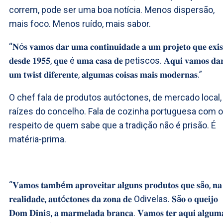
correm, pode ser uma boa notícia. Menos dispersão,
mais foco. Menos ruído, mais sabor.
“𝐍ó𝐬 𝐯𝐚𝐦𝐨𝐬 𝐝𝐚𝐫 𝐮𝐦𝐚 𝐜𝐨𝐧𝐭𝐢𝐧𝐮𝐢𝐝𝐚𝐝𝐞 𝐚 𝐮𝐦 𝐩𝐫𝐨𝐣𝐞𝐭𝐨 𝐪𝐮𝐞 𝐞𝐱𝐢𝐬
𝐝𝐞𝐬𝐝𝐞 𝟏𝟗𝟓𝟓, 𝐪𝐮𝐞 é 𝐮𝐦𝐚 𝐜𝐚𝐬𝐚 𝐝𝐞 petiscos. 𝐀𝐪𝐮𝐢 𝐯𝐚𝐦𝐨𝐬 𝐝𝐚
𝐮𝐦 𝐭𝐰𝐢𝐬𝐭 𝐝𝐢𝐟𝐞𝐫𝐞𝐧𝐭𝐞, 𝐚𝐥𝐠𝐮𝐦𝐚𝐬 𝐜𝐨𝐢𝐬𝐚𝐬 𝐦𝐚𝐢𝐬 𝐦𝐨𝐝𝐞𝐫𝐧𝐚𝐬.”
O chef fala de produtos autóctones, de mercado local,
raízes do concelho. Fala de cozinha portuguesa com o
respeito de quem sabe que a tradição não é prisão. É
matéria-prima.
“𝐕𝐚𝐦𝐨𝐬 𝐭𝐚𝐦𝐛é𝐦 𝐚𝐩𝐫𝐨𝐯𝐞𝐢𝐭𝐚𝐫 𝐚𝐥𝐠𝐮𝐧𝐬 𝐩𝐫𝐨𝐝𝐮𝐭𝐨𝐬 𝐪𝐮𝐞 𝐬ã𝐨, 𝐧𝐚
𝐫𝐞𝐚𝐥𝐢𝐝𝐚𝐝𝐞, 𝐚𝐮𝐭ó𝐜𝐭𝐨𝐧𝐞𝐬 𝐝𝐚 𝐳𝐨𝐧𝐚 𝐝𝐞 Odivelas. 𝐒ã𝐨 𝐨 𝐪𝐮𝐞𝐢𝐣𝐨
𝐃𝐨𝐦 𝐃𝐢𝐧𝐢s, 𝐚 𝐦𝐚𝐫𝐦𝐞𝐥𝐚𝐝𝐚 𝐛𝐫𝐚𝐧𝐜𝐚. 𝐕𝐚𝐦𝐨𝐬 𝐭𝐞𝐫 𝐚𝐪𝐮𝐢 𝐚𝐥𝐠𝐮𝐦