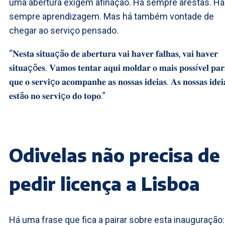
uma abertura exigem afinação. Há sempre arestas. Há
sempre aprendizagem. Mas há também vontade de
chegar ao serviço pensado.
“𝐍𝐞𝐬𝐭𝐚 𝐬𝐢𝐭𝐮𝐚çã𝐨 𝐝𝐞 𝐚𝐛𝐞𝐫𝐭𝐮𝐫𝐚 𝐯𝐚𝐢 𝐡𝐚𝐯𝐞𝐫 𝐟𝐚𝐥𝐡𝐚𝐬, 𝐯𝐚𝐢 𝐡𝐚𝐯𝐞𝐫
𝐬𝐢𝐭𝐮𝐚çõ𝐞𝐬. 𝐕𝐚𝐦𝐨𝐬 𝐭𝐞𝐧𝐭𝐚𝐫 𝐚𝐪𝐮𝐢 𝐦𝐨𝐥𝐝𝐚𝐫 𝐨 𝐦𝐚𝐢𝐬 𝐩𝐨𝐬𝐬í𝐯𝐞𝐥 𝐩𝐚𝐫
𝐪𝐮𝐞 𝐨 𝐬𝐞𝐫𝐯𝐢ç𝐨 𝐚𝐜𝐨𝐦𝐩𝐚𝐧𝐡𝐞 𝐚𝐬 𝐧𝐨𝐬𝐬𝐚𝐬 𝐢𝐝𝐞𝐢𝐚𝐬. 𝐀𝐬 𝐧𝐨𝐬𝐬𝐚𝐬 𝐢𝐝𝐞𝐢
𝐞𝐬𝐭ã𝐨 𝐧𝐨 𝐬𝐞𝐫𝐯𝐢ç𝐨 𝐝𝐨 𝐭𝐨𝐩𝐨.”
Odivelas não precisa de
pedir licença a Lisboa
Há uma frase que fica a pairar sobre esta inauguração: