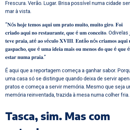
Frescura. Verão. Lugar. Brisa possível numa cidade s
mar à vista.
“𝐍ó𝐬 𝐡𝐨𝐣𝐞 𝐭𝐞𝐦𝐨𝐬 𝐚𝐪𝐮𝐢 𝐮𝐦 𝐩𝐫𝐚𝐭𝐨 𝐦𝐮𝐢𝐭𝐨, 𝐦𝐮𝐢𝐭𝐨 𝐠𝐢𝐫𝐨. 𝐅𝐨𝐢
𝐜𝐫𝐢𝐚𝐝𝐨 𝐚𝐪𝐮𝐢 𝐧𝐨 𝐫𝐞𝐬𝐭𝐚𝐮𝐫𝐚𝐧𝐭𝐞, 𝐪𝐮𝐞 é 𝐮𝐦 𝐜𝐨𝐧𝐜𝐞𝐢𝐭𝐨. Odivelas 
𝐭𝐞𝐯𝐞 𝐩𝐫𝐚𝐢𝐚, 𝐚𝐭é 𝐚𝐨 𝐬é𝐜𝐮𝐥𝐨 𝐗𝐕𝐈𝐈𝐈. 𝐄𝐧𝐭ã𝐨 𝐧ó𝐬 𝐜𝐫𝐢𝐚𝐦𝐨𝐬 𝐚𝐪𝐮𝐢
𝐠𝐚𝐬𝐩𝐚𝐜𝐡𝐨, 𝐪𝐮𝐞 é 𝐮𝐦𝐚 𝐢𝐝𝐞𝐢𝐚 𝐦𝐚𝐢𝐬 𝐨𝐮 𝐦𝐞𝐧𝐨𝐬 𝐝𝐨 𝐪𝐮𝐞 é 𝐪𝐮𝐞 é
𝐞𝐬𝐭𝐚𝐫 𝐧𝐮𝐦𝐚 𝐩𝐫𝐚𝐢𝐚.”
É aqui que a reportagem começa a ganhar sabor. Porq
uma casa só se distingue quando deixa de servir ape
pratos e começa a servir memória. Mesmo que seja 
memória reinventada, trazida à mesa numa colher fria.
Tasca, sim. Mas com