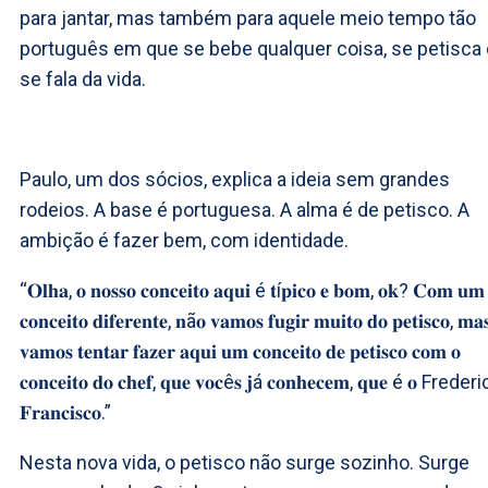
para jantar, mas também para aquele meio tempo tão
português em que se bebe qualquer coisa, se petisca 
se fala da vida.
Paulo, um dos sócios, explica a ideia sem grandes
rodeios. A base é portuguesa. A alma é de petisco. A
ambição é fazer bem, com identidade.
“𝐎𝐥𝐡𝐚, 𝐨 𝐧𝐨𝐬𝐬𝐨 𝐜𝐨𝐧𝐜𝐞𝐢𝐭𝐨 𝐚𝐪𝐮𝐢 é 𝐭í𝐩𝐢𝐜𝐨 𝐞 𝐛𝐨𝐦, 𝐨𝐤? 𝐂𝐨𝐦 𝐮𝐦
𝐜𝐨𝐧𝐜𝐞𝐢𝐭𝐨 𝐝𝐢𝐟𝐞𝐫𝐞𝐧𝐭𝐞, 𝐧ã𝐨 𝐯𝐚𝐦𝐨𝐬 𝐟𝐮𝐠𝐢𝐫 𝐦𝐮𝐢𝐭𝐨 𝐝𝐨 𝐩𝐞𝐭𝐢𝐬𝐜𝐨, 𝐦𝐚
𝐯𝐚𝐦𝐨𝐬 𝐭𝐞𝐧𝐭𝐚𝐫 𝐟𝐚𝐳𝐞𝐫 𝐚𝐪𝐮𝐢 𝐮𝐦 𝐜𝐨𝐧𝐜𝐞𝐢𝐭𝐨 𝐝𝐞 𝐩𝐞𝐭𝐢𝐬𝐜𝐨 𝐜𝐨𝐦 𝐨
𝐜𝐨𝐧𝐜𝐞𝐢𝐭𝐨 𝐝𝐨 𝐜𝐡𝐞𝐟, 𝐪𝐮𝐞 𝐯𝐨𝐜ê𝐬 𝐣á 𝐜𝐨𝐧𝐡𝐞𝐜𝐞𝐦, 𝐪𝐮𝐞 é 𝐨 Freder
𝐅𝐫𝐚𝐧𝐜𝐢𝐬𝐜𝐨.”
Nesta nova vida, o petisco não surge sozinho. Surge