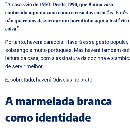
“𝐀 𝐜𝐚𝐬𝐚 𝐯𝐞𝐢𝐨 𝐝𝐞 𝟏𝟗𝟓𝟎. 𝐃𝐞𝐬𝐝𝐞 𝟏𝟗𝟗𝟎, 𝐪𝐮𝐞 é 𝐮𝐦𝐚 𝐜𝐚𝐬𝐚
𝐜𝐨𝐧𝐡𝐞𝐜𝐢𝐝𝐚 𝐚𝐪𝐮𝐢 𝐧𝐚 𝐳𝐨𝐧𝐚 𝐜𝐨𝐦𝐨 𝐚 𝐜𝐚𝐬𝐚 𝐝𝐨𝐬 𝐜𝐚𝐫𝐚𝐜ó𝐢𝐬. 𝐄 𝐧ó𝐬
𝐧ã𝐨 𝐪𝐮𝐞𝐫𝐞𝐦𝐨𝐬 𝐝𝐞𝐬𝐯𝐢𝐫𝐭𝐮𝐚𝐫 𝐮𝐦 𝐛𝐨𝐜𝐚𝐝𝐢𝐧𝐡𝐨 𝐚𝐪𝐮𝐢 𝐚 𝐡𝐢𝐬𝐭ó𝐫𝐢𝐚 
𝐜𝐨𝐢𝐬𝐚.”
Portanto, haverá caracóis. Haverá esse gesto popular,
solarengo e muito português. Mas haverá também out
leitura da casa, com a assinatura da cozinha e a ambi
de servir melhor.
E, sobretudo, haverá Odivelas no prato.
A marmelada branca
como identidade