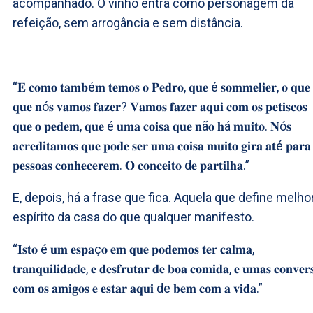
acompanhado. O vinho entra como personagem da
refeição, sem arrogância e sem distância.
“𝐄 𝐜𝐨𝐦𝐨 𝐭𝐚𝐦𝐛é𝐦 𝐭𝐞𝐦𝐨𝐬 𝐨 𝐏𝐞𝐝𝐫𝐨, 𝐪𝐮𝐞 é 𝐬𝐨𝐦𝐦𝐞𝐥𝐢𝐞𝐫, 𝐨 𝐪𝐮
𝐪𝐮𝐞 𝐧ó𝐬 𝐯𝐚𝐦𝐨𝐬 𝐟𝐚𝐳𝐞𝐫? 𝐕𝐚𝐦𝐨𝐬 𝐟𝐚𝐳𝐞𝐫 𝐚𝐪𝐮𝐢 𝐜𝐨𝐦 𝐨𝐬 𝐩𝐞𝐭𝐢𝐬𝐜𝐨𝐬
𝐪𝐮𝐞 𝐨 𝐩𝐞𝐝𝐞𝐦, 𝐪𝐮𝐞 é 𝐮𝐦𝐚 𝐜𝐨𝐢𝐬𝐚 𝐪𝐮𝐞 𝐧ã𝐨 𝐡á 𝐦𝐮𝐢𝐭𝐨. 𝐍ó𝐬
𝐚𝐜𝐫𝐞𝐝𝐢𝐭𝐚𝐦𝐨𝐬 𝐪𝐮𝐞 𝐩𝐨𝐝𝐞 𝐬𝐞𝐫 𝐮𝐦𝐚 𝐜𝐨𝐢𝐬𝐚 𝐦𝐮𝐢𝐭𝐨 𝐠𝐢𝐫𝐚 𝐚𝐭é 𝐩𝐚𝐫𝐚 
𝐩𝐞𝐬𝐬𝐨𝐚𝐬 𝐜𝐨𝐧𝐡𝐞𝐜𝐞𝐫𝐞𝐦. 𝐎 𝐜𝐨𝐧𝐜𝐞𝐢𝐭𝐨 d𝐞 𝐩𝐚𝐫𝐭𝐢𝐥𝐡𝐚.”
E, depois, há a frase que fica. Aquela que define melho
espírito da casa do que qualquer manifesto.
“𝐈𝐬𝐭𝐨 é 𝐮𝐦 𝐞𝐬𝐩𝐚ç𝐨 𝐞𝐦 𝐪𝐮𝐞 𝐩𝐨𝐝𝐞𝐦𝐨𝐬 𝐭𝐞𝐫 𝐜𝐚𝐥𝐦𝐚,
𝐭𝐫𝐚𝐧𝐪𝐮𝐢𝐥𝐢𝐝𝐚𝐝𝐞, 𝐞 𝐝𝐞𝐬𝐟𝐫𝐮𝐭𝐚𝐫 𝐝𝐞 𝐛𝐨𝐚 𝐜𝐨𝐦𝐢𝐝𝐚, 𝐞 𝐮𝐦𝐚𝐬 𝐜𝐨𝐧𝐯𝐞𝐫
𝐜𝐨𝐦 𝐨𝐬 𝐚𝐦𝐢𝐠𝐨𝐬 𝐞 𝐞𝐬𝐭𝐚𝐫 𝐚𝐪𝐮𝐢 de 𝐛𝐞𝐦 𝐜𝐨𝐦 𝐚 𝐯𝐢𝐝𝐚.”