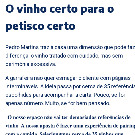
O vinho certo para o
petisco certo
Pedro Martins traz à casa uma dimensão que pode fa
diferença: o vinho tratado com cuidado, mas sem
cerimónia excessiva.
A garrafeira não quer esmagar o cliente com páginas
intermináveis. A ideia passa por cerca de 35 referênci
escolhidas para acompanhar a carta. Pouco, se for
apenas número. Muito, se for bem pensado.
“𝐎 𝐧𝐨𝐬𝐬𝐨 𝐞𝐬𝐩𝐚ç𝐨 𝐧ã𝐨 𝐯𝐚𝐢 𝐭𝐞𝐫 𝐝𝐞𝐦𝐚𝐬𝐢𝐚𝐝𝐚𝐬 𝐫𝐞𝐟𝐞𝐫ê𝐧𝐜𝐢𝐚𝐬 𝐝𝐞
𝐯𝐢𝐧𝐡𝐨. 𝐀 𝐧𝐨𝐬𝐬𝐚 𝐚𝐩𝐨𝐬𝐭𝐚 é 𝐟𝐚𝐳𝐞𝐫 𝐮𝐦𝐚 𝐞𝐱𝐩𝐞𝐫𝐢ê𝐧𝐜𝐢𝐚 𝐝𝐞 𝐩𝐚𝐢𝐫𝐢𝐧
𝐜𝐨𝐦 𝐚 𝐜𝐨𝐦𝐢𝐝𝐚. 𝐒𝐞𝐥𝐞𝐜𝐢𝐨𝐧á𝐦𝐨𝐬 𝐜𝐞𝐫𝐜𝐚 𝐝𝐞 𝟑𝟓 𝐯𝐢𝐧𝐡𝐨𝐬 𝐪𝐮𝐞