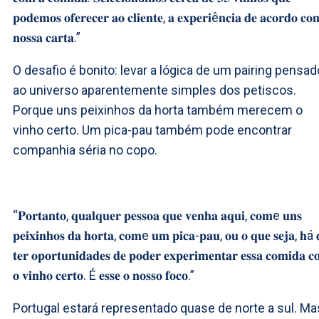
𝐩𝐨𝐝𝐞𝐦𝐨𝐬 𝐨𝐟𝐞𝐫𝐞𝐜𝐞𝐫 𝐚𝐨 𝐜𝐥𝐢𝐞𝐧𝐭𝐞, 𝐚 𝐞𝐱𝐩𝐞𝐫𝐢ê𝐧𝐜𝐢𝐚 𝐝𝐞 𝐚𝐜𝐨𝐫𝐝𝐨 𝐜𝐨
𝐧𝐨𝐬𝐬𝐚 𝐜𝐚𝐫𝐭𝐚.”
O desafio é bonito: levar a lógica de um pairing pensad
ao universo aparentemente simples dos petiscos.
Porque uns peixinhos da horta também merecem o
vinho certo. Um pica-pau também pode encontrar
companhia séria no copo.
“𝐏𝐨𝐫𝐭𝐚𝐧𝐭𝐨, 𝐪𝐮𝐚𝐥𝐪𝐮𝐞𝐫 𝐩𝐞𝐬𝐬𝐨𝐚 𝐪𝐮𝐞 𝐯𝐞𝐧𝐡𝐚 𝐚𝐪𝐮𝐢, 𝐜𝐨𝐦e 𝐮𝐧𝐬
𝐩𝐞𝐢𝐱𝐢𝐧𝐡𝐨𝐬 𝐝𝐚 𝐡𝐨𝐫𝐭𝐚, 𝐜𝐨𝐦e 𝐮𝐦 𝐩𝐢𝐜𝐚-𝐩𝐚𝐮, 𝐨𝐮 𝐨 𝐪𝐮𝐞 𝐬𝐞𝐣𝐚, 𝐡á 
𝐭𝐞𝐫 𝐨𝐩𝐨𝐫𝐭𝐮𝐧𝐢𝐝𝐚𝐝𝐞𝐬 𝐝𝐞 𝐩𝐨𝐝𝐞𝐫 𝐞𝐱𝐩𝐞𝐫𝐢𝐦𝐞𝐧𝐭𝐚𝐫 𝐞𝐬𝐬𝐚 𝐜𝐨𝐦𝐢𝐝𝐚 𝐜
𝐨 𝐯𝐢𝐧𝐡𝐨 𝐜𝐞𝐫𝐭𝐨. É 𝐞𝐬𝐬𝐞 𝐨 𝐧𝐨𝐬𝐬𝐨 𝐟𝐨𝐜𝐨.”
Portugal estará representado quase de norte a sul. Ma