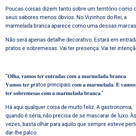
Poucas coisas dizem tanto sobre um território como 
seus sabores menos óbvios. No Vizinhos do Rei, a
marmelada branca aparece como uma dessas marcas
Não será apenas detalhe decorativo. Estará em entrad
pratos e sobremesas. Vai ter presença. Vai ter intençã
“𝐎𝐥𝐡𝐚, 𝐯𝐚𝐦𝐨𝐬 𝐭𝐞𝐫 𝐞𝐧𝐭𝐫𝐚𝐝𝐚𝐬 𝐜𝐨𝐦 𝐚 𝐦𝐚𝐫𝐦𝐞𝐥𝐚𝐝𝐚 𝐛𝐫𝐚𝐧𝐜𝐚.
𝐕𝐚𝐦𝐨𝐬 𝐭𝐞𝐫 𝐩ratos principais 𝐜𝐨𝐦 𝐚 𝐦𝐚𝐫𝐦𝐞𝐥𝐚𝐝𝐚. 𝐄 𝐯𝐚𝐦𝐨𝐬
𝐭𝐞𝐫 𝐬𝐨𝐛𝐫𝐞𝐦𝐞𝐬𝐚𝐬 𝐜𝐨𝐦 𝐚 𝐦𝐚𝐫𝐦𝐞𝐥𝐚𝐝𝐚 𝐛𝐫𝐚𝐧𝐜𝐚.”
Há aqui qualquer coisa de muito feliz. A gastronomia,
quando é séria, não precisa de se mascarar de luxo. À
vezes, basta olhar para aquilo que sempre esteve pert
dar-lhe palco.