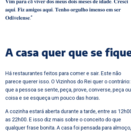
𝐕𝐢𝐦 𝐩𝐚𝐫𝐚 𝐜á 𝐯𝐢𝐯𝐞𝐫 𝐝𝐨𝐬 𝐦𝐞𝐮𝐬 𝐝𝐨𝐢𝐬 𝐦𝐞𝐬𝐞𝐬 𝐝𝐞 𝐢𝐝𝐚𝐝𝐞. 𝐂𝐫𝐞𝐬𝐜𝐢
𝐚𝐪𝐮𝐢. 𝐅𝐢𝐳 𝐚𝐦𝐢𝐠𝐨𝐬 𝐚𝐪𝐮𝐢. 𝐓𝐞𝐧𝐡𝐨 𝐨𝐫𝐠𝐮𝐥𝐡𝐨 𝐢𝐦𝐞𝐧𝐬𝐨 𝐞𝐦 𝐬𝐞𝐫
𝐎𝐝𝐢v𝐞𝐥𝐞𝐧𝐬𝐞.”
A casa quer que se fiqu
Há restaurantes feitos para comer e sair. Este não
parece querer isso. O Vizinhos do Rei quer o contrário:
que a pessoa se sente, peça, prove, converse, peça ou
coisa e se esqueça um pouco das horas.
A cozinha estará aberta durante a tarde, entre as 12h0
as 22h00. E isso diz mais sobre o conceito do que
qualquer frase bonita. A casa foi pensada para almoço,