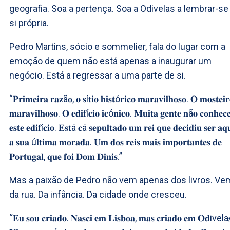
geografia. Soa a pertença. Soa a Odivelas a lembrar-se
si própria.
Pedro Martins, sócio e sommelier, fala do lugar com a
emoção de quem não está apenas a inaugurar um
negócio. Está a regressar a uma parte de si.
“𝐏𝐫𝐢𝐦𝐞𝐢𝐫𝐚 𝐫𝐚𝐳ã𝐨, 𝐨 𝐬í𝐭𝐢𝐨 𝐡𝐢𝐬𝐭ó𝐫𝐢𝐜𝐨 𝐦𝐚𝐫𝐚𝐯𝐢𝐥𝐡𝐨𝐬𝐨. 𝐎 𝐦𝐨𝐬𝐭𝐞𝐢𝐫
𝐦𝐚𝐫𝐚𝐯𝐢𝐥𝐡𝐨𝐬𝐨. 𝐎 𝐞𝐝𝐢𝐟í𝐜𝐢𝐨 𝐢𝐜ó𝐧𝐢𝐜𝐨. 𝐌𝐮𝐢𝐭𝐚 𝐠𝐞𝐧𝐭𝐞 𝐧ã𝐨 𝐜𝐨𝐧𝐡𝐞𝐜
𝐞𝐬𝐭𝐞 𝐞𝐝𝐢𝐟í𝐜𝐢𝐨. 𝐄𝐬𝐭á 𝐜á 𝐬𝐞𝐩𝐮𝐥𝐭𝐚𝐝𝐨 𝐮𝐦 𝐫𝐞𝐢 𝐪𝐮𝐞 𝐝𝐞𝐜𝐢𝐝𝐢𝐮 𝐬𝐞𝐫 𝐚𝐪
𝐚 𝐬𝐮𝐚 ú𝐥𝐭𝐢𝐦𝐚 𝐦𝐨𝐫𝐚𝐝𝐚. 𝐔𝐦 𝐝𝐨𝐬 𝐫𝐞𝐢𝐬 𝐦𝐚𝐢𝐬 𝐢𝐦𝐩𝐨𝐫𝐭𝐚𝐧𝐭𝐞𝐬 𝐝𝐞
𝐏𝐨𝐫𝐭𝐮𝐠𝐚𝐥, 𝐪𝐮𝐞 𝐟𝐨𝐢 𝐃𝐨𝐦 𝐃𝐢𝐧𝐢𝐬.”
Mas a paixão de Pedro não vem apenas dos livros. Ve
da rua. Da infância. Da cidade onde cresceu.
“𝐄𝐮 𝐬𝐨𝐮 𝐜𝐫𝐢𝐚𝐝𝐨. 𝐍𝐚𝐬𝐜𝐢 𝐞𝐦 𝐋𝐢𝐬𝐛𝐨𝐚, 𝐦𝐚𝐬 𝐜𝐫𝐢𝐚𝐝𝐨 𝐞𝐦 𝐎𝐝ivela