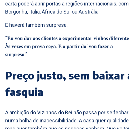
carta poderá abrir portas a regiões internacionais, co
Borgonha, Itália, África do Sul ou Austrália.
E haverá também surpresa.
“𝐄𝐮 𝐯𝐨𝐮 𝐝𝐚𝐫 𝐚𝐨𝐬 𝐜𝐥𝐢𝐞𝐧𝐭𝐞𝐬 𝐚 𝐞𝐱𝐩𝐞𝐫𝐢𝐦𝐞𝐧𝐭𝐚𝐫 𝐯𝐢𝐧𝐡𝐨𝐬 𝐝𝐢𝐟𝐞𝐫𝐞𝐧𝐭𝐞
À𝐬 𝐯𝐞𝐳𝐞𝐬 𝐞𝐦 𝐩𝐫𝐨𝐯𝐚 𝐜𝐞𝐠𝐚. 𝐄 𝐚 𝐩𝐚𝐫𝐭𝐢𝐫 𝐝𝐚í 𝐯𝐨𝐮 𝐟𝐚𝐳𝐞𝐫 𝐚
𝐬𝐮𝐫𝐩𝐫𝐞𝐬𝐚.”
Preço justo, sem baixar 
fasquia
A ambição do Vizinhos do Rei não passa por se fechar
numa bolha de inacessibilidade. A casa quer qualidade
mas quer também que as pessoas venham. Que volte