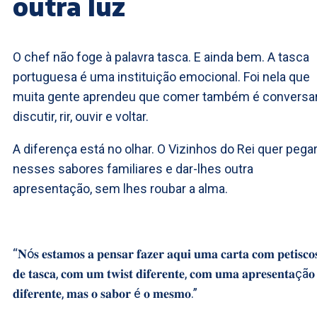
outra luz
O chef não foge à palavra tasca. E ainda bem. A tasca
portuguesa é uma instituição emocional. Foi nela que
muita gente aprendeu que comer também é conversar
discutir, rir, ouvir e voltar.
A diferença está no olhar. O Vizinhos do Rei quer pega
nesses sabores familiares e dar-lhes outra
apresentação, sem lhes roubar a alma.
“𝐍ó𝐬 𝐞𝐬𝐭𝐚𝐦𝐨𝐬 𝐚 𝐩𝐞𝐧𝐬𝐚𝐫 𝐟𝐚𝐳𝐞𝐫 𝐚𝐪𝐮𝐢 𝐮𝐦𝐚 𝐜𝐚𝐫𝐭𝐚 𝐜𝐨𝐦 𝐩𝐞𝐭𝐢𝐬𝐜𝐨
𝐝𝐞 𝐭𝐚𝐬𝐜𝐚, 𝐜𝐨𝐦 𝐮𝐦 𝐭𝐰𝐢𝐬𝐭 𝐝𝐢𝐟𝐞𝐫𝐞𝐧𝐭𝐞, 𝐜𝐨𝐦 𝐮𝐦𝐚 𝐚𝐩𝐫𝐞𝐬𝐞𝐧𝐭𝐚çã𝐨
𝐝𝐢𝐟𝐞𝐫𝐞𝐧𝐭𝐞, 𝐦𝐚𝐬 𝐨 𝐬𝐚𝐛𝐨𝐫 é 𝐨 𝐦𝐞𝐬𝐦𝐨.”