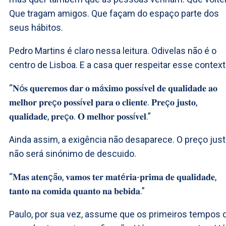
Que tragam amigos. Que façam do espaço parte dos
seus hábitos.
Pedro Martins é claro nessa leitura. Odivelas não é o
centro de Lisboa. E a casa quer respeitar esse context
“𝐍ó𝐬 𝐪𝐮𝐞𝐫𝐞𝐦𝐨𝐬 𝐝𝐚𝐫 𝐨 𝐦á𝐱𝐢𝐦𝐨 𝐩𝐨𝐬𝐬í𝐯𝐞𝐥 𝐝𝐞 𝐪𝐮𝐚𝐥𝐢𝐝𝐚𝐝𝐞 𝐚𝐨
𝐦𝐞𝐥𝐡𝐨𝐫 𝐩𝐫𝐞ç𝐨 𝐩𝐨𝐬𝐬í𝐯𝐞𝐥 𝐩𝐚𝐫𝐚 𝐨 𝐜𝐥𝐢𝐞𝐧𝐭𝐞. 𝐏𝐫𝐞ç𝐨 𝐣𝐮𝐬𝐭𝐨,
𝐪𝐮𝐚𝐥𝐢𝐝𝐚𝐝𝐞, 𝐩𝐫𝐞ç𝐨. 𝐎 𝐦𝐞𝐥𝐡𝐨𝐫 𝐩𝐨𝐬𝐬í𝐯𝐞𝐥.”
Ainda assim, a exigência não desaparece. O preço jus
não será sinónimo de descuido.
“𝐌𝐚𝐬 𝐚𝐭𝐞𝐧çã𝐨, 𝐯𝐚𝐦𝐨𝐬 𝐭𝐞𝐫 𝐦𝐚𝐭é𝐫𝐢𝐚-𝐩𝐫𝐢𝐦𝐚 𝐝𝐞 𝐪𝐮𝐚𝐥𝐢𝐝𝐚𝐝𝐞,
𝐭𝐚𝐧𝐭𝐨 𝐧𝐚 𝐜𝐨𝐦𝐢𝐝𝐚 𝐪𝐮𝐚𝐧𝐭𝐨 𝐧𝐚 𝐛𝐞𝐛𝐢𝐝𝐚.”
Paulo, por sua vez, assume que os primeiros tempos 