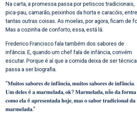
Na carta, a promessa passa por petiscos tradicionais,
pica-pau, camarão, peixinhos da horta e caracóis, entr
tantas outras coisas. As moelas, por agora, ficam de fo
Mas a cozinha de conforto, essa, está lá.
Frederico Francisco fala também dos sabores de
infância. E, quando um chef fala de infância, convém
escutar. Porque é aí que a comida deixa de ser técnica
passa a ser biografia.
“𝐌𝐮𝐢𝐭𝐨𝐬 𝐬𝐚𝐛𝐨𝐫𝐞𝐬 𝐝𝐞 𝐢𝐧𝐟â𝐧𝐜𝐢𝐚, 𝐦𝐮𝐢𝐭𝐨𝐬 𝐬𝐚𝐛𝐨𝐫𝐞𝐬 𝐝𝐞 𝐢𝐧𝐟â𝐧𝐜𝐢𝐚.
𝐔𝐦 𝐝𝐞𝐥𝐞𝐬 é 𝐚 𝐦𝐚𝐫𝐦𝐞𝐥𝐚𝐝𝐚, 𝐨𝐤? 𝐌𝐚𝐫𝐦𝐞𝐥𝐚𝐝𝐚, 𝐧ã𝐨 𝐝𝐚 𝐟𝐨𝐫𝐦𝐚
𝐜𝐨𝐦𝐨 𝐞𝐥𝐚 é 𝐚𝐩𝐫𝐞𝐬𝐞𝐧𝐭𝐚𝐝𝐚 𝐡𝐨𝐣𝐞, 𝐦𝐚𝐬 𝐨 𝐬𝐚𝐛𝐨𝐫 𝐭𝐫𝐚𝐝𝐢𝐜𝐢𝐨𝐧𝐚𝐥 𝐝𝐚
𝐦𝐚𝐫𝐦𝐞𝐥𝐚𝐝𝐚.”